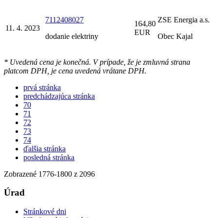
7112408027
ZSE Energia a.s.
164,80
11. 4. 2023
EUR
dodanie elektriny
Obec Kajal
* Uvedená cena je konečná. V prípade, že je zmluvná strana
platcom DPH, je cena uvedená vrátane DPH.
prvá stránka
predchádzajúca stránka
70
71
72
73
74
ďalšia stránka
posledná stránka
Zobrazené
1776
-
1800
z 2096
Úrad
Stránkové dni