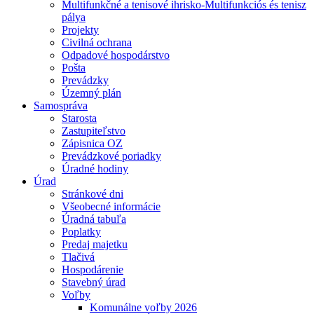
Multifunkčné a tenisové ihrisko-Multifunkciós és tenisz
pálya
Projekty
Civilná ochrana
Odpadové hospodárstvo
Pošta
Prevádzky
Územný plán
Samospráva
Starosta
Zastupiteľstvo
Zápisnica OZ
Prevádzkové poriadky
Úradné hodiny
Úrad
Stránkové dni
Všeobecné informácie
Úradná tabuľa
Poplatky
Predaj majetku
Tlačivá
Hospodárenie
Stavebný úrad
Voľby
Komunálne voľby 2026