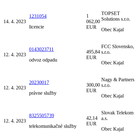
TOPSET
1
1231054
Solutions s.r.o.
14. 4. 2023
062,00
licencie
EUR
Obec Kajal
FCC Slovensko,
0143023711
495,84
s.r.o.
12. 4. 2023
EUR
odvoz odpadu
Obec Kajal
Nagy & Partners
20230017
300,00
s.r.o.
12. 4. 2023
EUR
právne služby
Obec Kajal
Slovak Telekom
8325505739
42,14
a.s.
12. 4. 2023
EUR
telekomunikačné služby
Obec Kajal