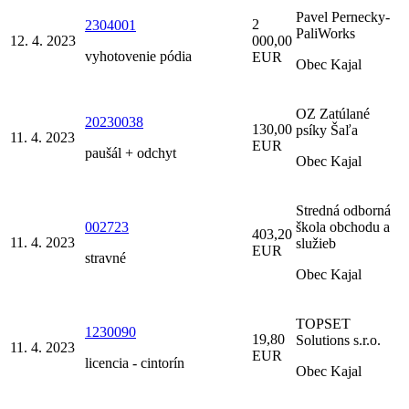
Pavel Pernecky-
2
2304001
PaliWorks
12. 4. 2023
000,00
vyhotovenie pódia
EUR
Obec Kajal
OZ Zatúlané
20230038
130,00
psíky Šaľa
11. 4. 2023
EUR
paušál + odchyt
Obec Kajal
Stredná odborná
002723
škola obchodu a
403,20
11. 4. 2023
služieb
EUR
stravné
Obec Kajal
TOPSET
1230090
19,80
Solutions s.r.o.
11. 4. 2023
EUR
licencia - cintorín
Obec Kajal