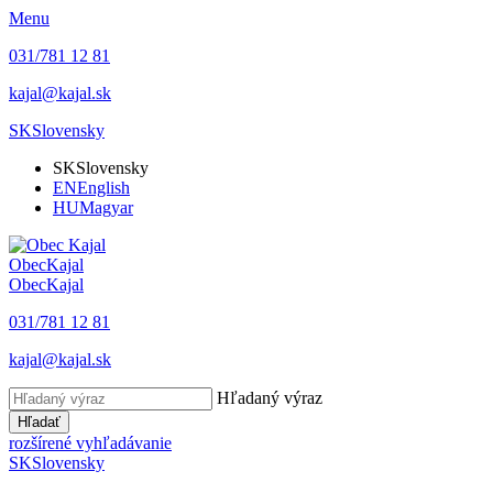
Menu
031/781 12 81
kajal@kajal.sk
SK
Slovensky
SK
Slovensky
EN
English
HU
Magyar
Obec
Kajal
Obec
Kajal
031/781 12 81
kajal@kajal.sk
Hľadaný výraz
Hľadať
rozšírené vyhľadávanie
SK
Slovensky