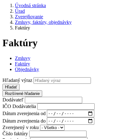
Úvodná stránka
Úrad
Zverejňovanie
Zmluvy, faktúry, objednávky
Faktúry
Faktúry
Zmluvy
Faktúry
Objednávky
Hľadaný výraz
Hľadať
Rozšírené hľadanie
Dodávateľ
IČO Dodávatelia
Dátum zverejnenia od
Dátum zverejnenia do
Zverejnený v roku
Číslo faktúry