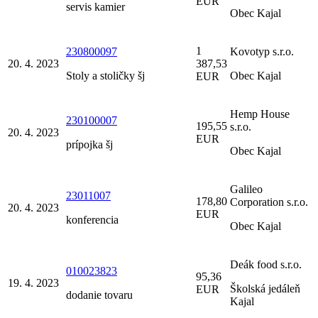
EUR
servis kamier
Obec Kajal
1
230800097
Kovotyp s.r.o.
20. 4. 2023
387,53
Stoly a stoličky šj
Obec Kajal
EUR
Hemp House
230100007
195,55
s.r.o.
20. 4. 2023
EUR
prípojka šj
Obec Kajal
Galileo
23011007
178,80
Corporation s.r.o.
20. 4. 2023
EUR
konferencia
Obec Kajal
Deák food s.r.o.
010023823
95,36
19. 4. 2023
Školská jedáleň
EUR
dodanie tovaru
Kajal