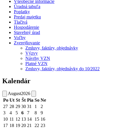
Všeobecné informácie
Úradná tabuľa
Poplatky
Predaj majetku
Tlačivá
Hospodárenie
Stavebný úrad
Voľby
Zverejňovanie
Zmluvy, faktúry, objednávky
Výzvy
Návrhy VZN
Platné VZN
Zmluvy, faktúry, objednávky do 10⁄2022
Kalendár
August
2026
Po
Ut
St
Št
Pia
So
Ne
27
28
29
30
31
1
2
3
4
5
6
7
8
9
10
11
12
13
14
15
16
17
18
19
20
21
22
23