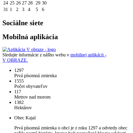
24
25
26
27
28
29
30
31
1
2
3
4
5
6
Sociálne siete
Mobilná aplikácia
Sledujte informácie z nášho webu v
mobilnej aplikácii -
V OBRAZE.
1297
Prvá písomná zmienka
1555
Počet obyvateľov
117
Metrov nad morom
1382
Hektárov
Obec Kajal
Prvá písomná zmienka o obci je z roku 1297 a odvtedy obec