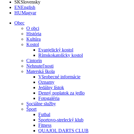
SK
Slovensky
EN
English
HU
Magyar
Obec
O obci
História
Kultúra
Kostol
Evanjelický kostol
Rímskokatolícky kostol
Cintorín
Nehnuteľnosti
Materská škola
Všeobecné informácie
Oznamy
Jedálny lístok
Denný poplatok za jedlo
Fotogaléria
Sociálne služby
Šport
Futbal
Športovo-strelecký klub
Fitness
QUAJOL DARTS CLUB