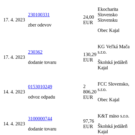
Ekocharita
230100331
Slovensko
24,00
17. 4. 2023
Slovensku
EUR
zber odevov
Obec Kajal
KG Veľká Mača
230362
s.r.o.
130,29
17. 4. 2023
EUR
dodanie tovaru
Školská jedáleň
Kajal
FCC Slovensko,
2
0153010249
s.r.o.
14. 4. 2023
806,20
odvoz odpadu
EUR
Obec Kajal
K&T mäso s.r.o.
3100000744
97,76
14. 4. 2023
Školská jedáleň
EUR
dodanie tovaru
Kajal