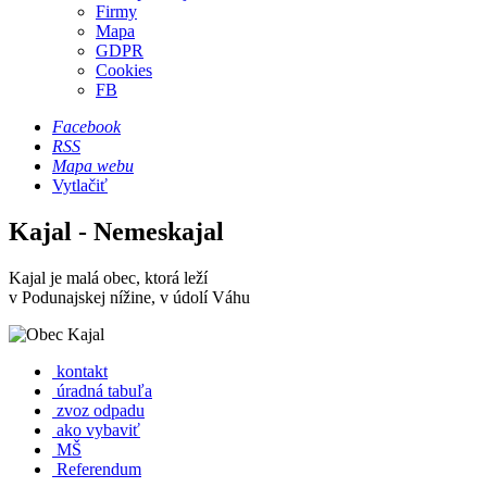
Firmy
Mapa
GDPR
Cookies
FB
Facebook
RSS
Mapa webu
Vytlačiť
Kajal - Nemeskajal
Kajal je malá obec, ktorá leží
v Podunajskej nížine, v údolí Váhu
kontakt
úradná tabuľa
zvoz odpadu
ako vybaviť
MŠ
Referendum