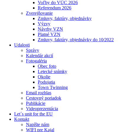
Voľby do VÚC 2026
Referendum 2026
Zverejňovanie
Zmluvy, faktúry, objednávky
Výzvy
Návrhy VZN
Platné VZN
Zmluvy, faktúry, objednávky do 10⁄2022
Udalosti
Správy
Kalendár akcií
Fotogaléria
Obec foto
Letecké snímky
Okolie
Podujatia
Town Twinning
Email rozhlas
Cestovný poriadok
Publikácie
Videoprezentácia
Let´s unit for the EU
Kontakt
Napíšte nám
WIFI pre Kajal