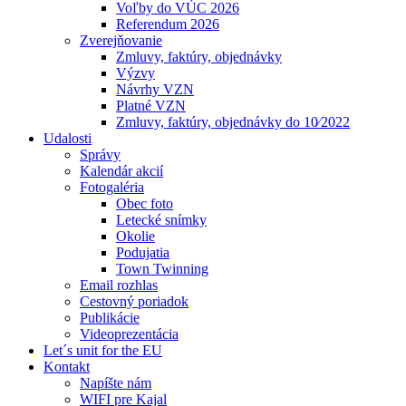
Voľby do VÚC 2026
Referendum 2026
Zverejňovanie
Zmluvy, faktúry, objednávky
Výzvy
Návrhy VZN
Platné VZN
Zmluvy, faktúry, objednávky do 10⁄2022
Udalosti
Správy
Kalendár akcií
Fotogaléria
Obec foto
Letecké snímky
Okolie
Podujatia
Town Twinning
Email rozhlas
Cestovný poriadok
Publikácie
Videoprezentácia
Let´s unit for the EU
Kontakt
Napíšte nám
WIFI pre Kajal