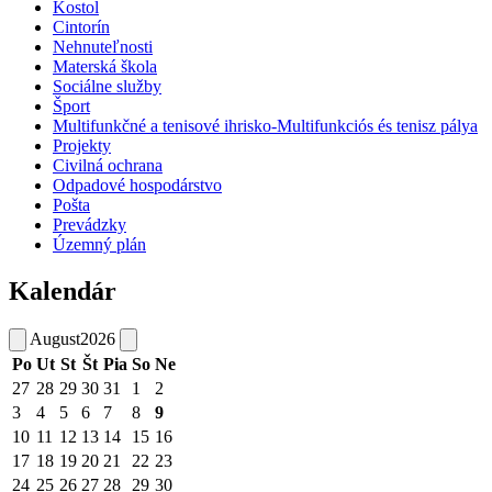
Kostol
Cintorín
Nehnuteľnosti
Materská škola
Sociálne služby
Šport
Multifunkčné a tenisové ihrisko-Multifunkciós és tenisz pálya
Projekty
Civilná ochrana
Odpadové hospodárstvo
Pošta
Prevádzky
Územný plán
Kalendár
August
2026
Po
Ut
St
Št
Pia
So
Ne
27
28
29
30
31
1
2
3
4
5
6
7
8
9
10
11
12
13
14
15
16
17
18
19
20
21
22
23
24
25
26
27
28
29
30