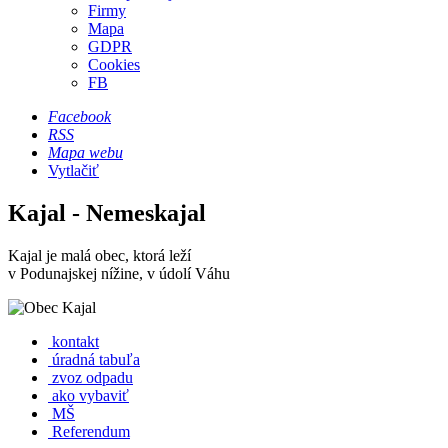
Firmy
Mapa
GDPR
Cookies
FB
Facebook
RSS
Mapa webu
Vytlačiť
Kajal - Nemeskajal
Kajal je malá obec, ktorá leží
v Podunajskej nížine, v údolí Váhu
kontakt
úradná tabuľa
zvoz odpadu
ako vybaviť
MŠ
Referendum