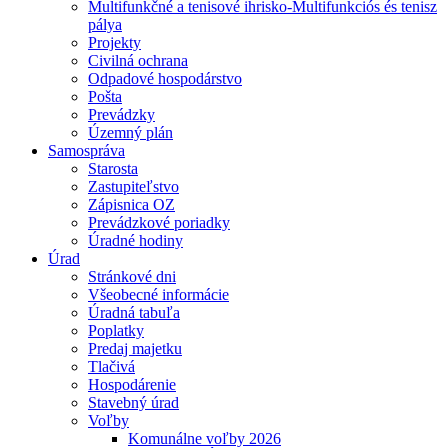
Multifunkčné a tenisové ihrisko-Multifunkciós és tenisz
pálya
Projekty
Civilná ochrana
Odpadové hospodárstvo
Pošta
Prevádzky
Územný plán
Samospráva
Starosta
Zastupiteľstvo
Zápisnica OZ
Prevádzkové poriadky
Úradné hodiny
Úrad
Stránkové dni
Všeobecné informácie
Úradná tabuľa
Poplatky
Predaj majetku
Tlačivá
Hospodárenie
Stavebný úrad
Voľby
Komunálne voľby 2026