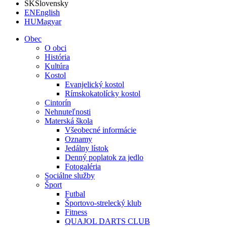
SK
Slovensky
EN
English
HU
Magyar
Obec
O obci
História
Kultúra
Kostol
Evanjelický kostol
Rímskokatolícky kostol
Cintorín
Nehnuteľnosti
Materská škola
Všeobecné informácie
Oznamy
Jedálny lístok
Denný poplatok za jedlo
Fotogaléria
Sociálne služby
Šport
Futbal
Športovo-strelecký klub
Fitness
QUAJOL DARTS CLUB