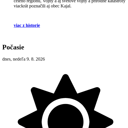
celého regiónu, Vojny a aj svetové vojny a prírodné katastrofy
viackrát poznačili aj obec Kajal.
viac z historie
Počasie
dnes, nedeľa 9. 8. 2026