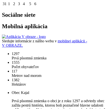
31
1
2
3
4
5
6
Sociálne siete
Mobilná aplikácia
Sledujte informácie z nášho webu v
mobilnej aplikácii -
V OBRAZE.
1297
Prvá písomná zmienka
1555
Počet obyvateľov
117
Metrov nad morom
1382
Hektárov
Obec Kajal
Prvá písomná zmienka o obci je z roku 1297 a odvtedy obec
zažila pestrú históriu, ktorou boli poznačené hlavne udalosti