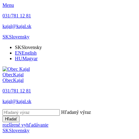
Menu
031/781 12 81
kajal@kajal.sk
SK
Slovensky
SK
Slovensky
EN
English
HU
Magyar
Obec
Kajal
Obec
Kajal
031/781 12 81
kajal@kajal.sk
Hľadaný výraz
Hľadať
rozšírené vyhľadávanie
SK
Slovensky