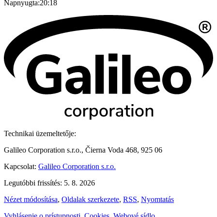
Napnyugta:
20:18
Technikai üzemeltetője:
Galileo Corporation s.r.o., Čierna Voda 468, 925 06
Kapcsolat:
Galileo Corporation s.r.o.
Legutóbbi frissítés: 5. 8. 2026
Nézet módosítása
,
Oldalak szerkezete
,
RSS
,
Nyomtatás
Vyhlásenie o prístupnosti
,
Cookies
,
Webové sídlo