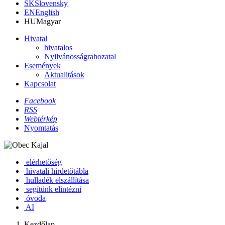
SK
Slovensky
EN
English
HU
Magyar
Hivatal
hivatalos
Nyilvánosságrahozatal
Események
Aktualitások
Kapcsolat
Facebook
RSS
Webtérkép
Nyomtatás
elérhetőség
hivatali hirdetőtábla
hulladék elszállítása
segítünk elintézni
óvoda
AI
Kezdőlap