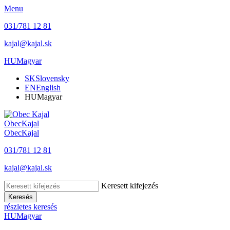
Menu
031/781 12 81
kajal@kajal.sk
HU
Magyar
SK
Slovensky
EN
English
HU
Magyar
Obec
Kajal
Obec
Kajal
031/781 12 81
kajal@kajal.sk
Keresett kifejezés
Keresés
részletes keresés
HU
Magyar