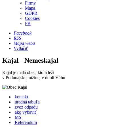
Firmy
Mapa
GDPR
Cookies
FB
Facebook
RSS
Mapa webu
Vytlačiť
Kajal - Nemeskajal
Kajal je malá obec, ktorá leží
v Podunajskej nížine, v údolí Váhu
kontakt
úradná tabuľa
zvoz odpadu
ako vybaviť
MŠ
Referendum