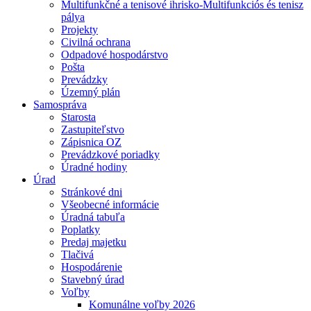
Multifunkčné a tenisové ihrisko-Multifunkciós és tenisz
pálya
Projekty
Civilná ochrana
Odpadové hospodárstvo
Pošta
Prevádzky
Územný plán
Samospráva
Starosta
Zastupiteľstvo
Zápisnica OZ
Prevádzkové poriadky
Úradné hodiny
Úrad
Stránkové dni
Všeobecné informácie
Úradná tabuľa
Poplatky
Predaj majetku
Tlačivá
Hospodárenie
Stavebný úrad
Voľby
Komunálne voľby 2026