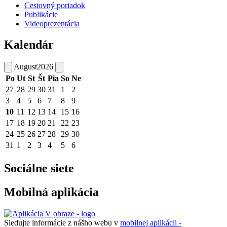
Cestovný poriadok
Publikácie
Videoprezentácia
Kalendár
August
2026
Po
Ut
St
Št
Pia
So
Ne
27
28
29
30
31
1
2
3
4
5
6
7
8
9
10
11
12
13
14
15
16
17
18
19
20
21
22
23
24
25
26
27
28
29
30
31
1
2
3
4
5
6
Sociálne siete
Mobilná aplikácia
Sledujte informácie z nášho webu v
mobilnej aplikácii -