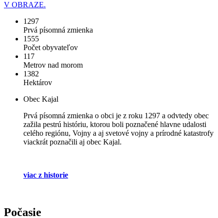
V OBRAZE.
1297
Prvá písomná zmienka
1555
Počet obyvateľov
117
Metrov nad morom
1382
Hektárov
Obec Kajal
Prvá písomná zmienka o obci je z roku 1297 a odvtedy obec
zažila pestrú históriu, ktorou boli poznačené hlavne udalosti
celého regiónu, Vojny a aj svetové vojny a prírodné katastrofy
viackrát poznačili aj obec Kajal.
viac z historie
Počasie