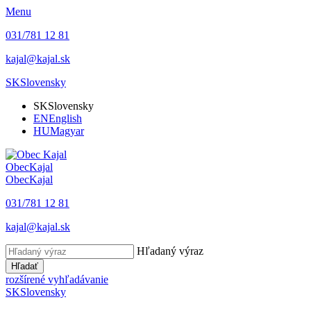
Menu
031/781 12 81
kajal@kajal.sk
SK
Slovensky
SK
Slovensky
EN
English
HU
Magyar
Obec
Kajal
Obec
Kajal
031/781 12 81
kajal@kajal.sk
Hľadaný výraz
Hľadať
rozšírené vyhľadávanie
SK
Slovensky