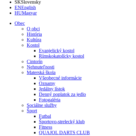
SK
Slovensky
EN
English
HU
Magyar
Obec
O obci
História
Kultúra
Kostol
Evanjelický kostol
Rímskokatolícky kostol
Cintorín
Nehnuteľnosti
Materská škola
Všeobecné informácie
Oznamy
Jedálny lístok
Denný poplatok za jedlo
Fotogaléria
Sociálne služby
Šport
Futbal
Športovo-strelecký klub
Fitness
QUAJOL DARTS CLUB