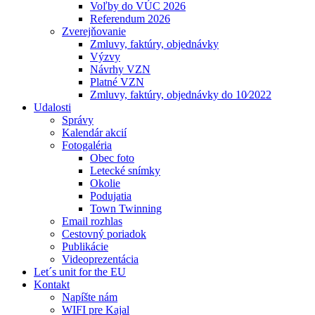
Voľby do VÚC 2026
Referendum 2026
Zverejňovanie
Zmluvy, faktúry, objednávky
Výzvy
Návrhy VZN
Platné VZN
Zmluvy, faktúry, objednávky do 10⁄2022
Udalosti
Správy
Kalendár akcií
Fotogaléria
Obec foto
Letecké snímky
Okolie
Podujatia
Town Twinning
Email rozhlas
Cestovný poriadok
Publikácie
Videoprezentácia
Let´s unit for the EU
Kontakt
Napíšte nám
WIFI pre Kajal