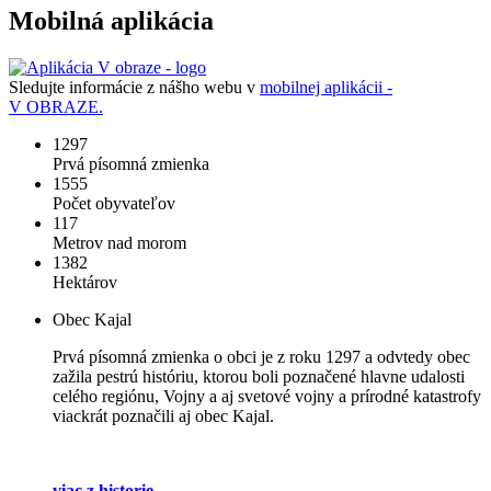
Mobilná aplikácia
Sledujte informácie z nášho webu v
mobilnej aplikácii -
V OBRAZE.
1297
Prvá písomná zmienka
1555
Počet obyvateľov
117
Metrov nad morom
1382
Hektárov
Obec Kajal
Prvá písomná zmienka o obci je z roku 1297 a odvtedy obec
zažila pestrú históriu, ktorou boli poznačené hlavne udalosti
celého regiónu, Vojny a aj svetové vojny a prírodné katastrofy
viackrát poznačili aj obec Kajal.
viac z historie