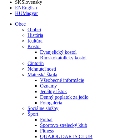
SK
Slovensky
EN
English
HU
Magyar
Obec
O obci
História
Kultúra
Kostol
Evanjelický kostol
Rímskokatolícky kostol
Cintorín
Nehnuteľnosti
Materská škola
Všeobecné informácie
Oznamy
Jedálny lístok
Denný poplatok za jedlo
Fotogaléria
Sociálne služby
Šport
Futbal
Športovo-strelecký klub
Fitness
QUAJOL DARTS CLUB