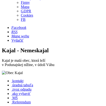
Firmy
Mapa
GDPR
Cookies
FB
Facebook
RSS
Mapa webu
Vytlačiť
Kajal - Nemeskajal
Kajal je malá obec, ktorá leží
v Podunajskej nížine, v údolí Váhu
kontakt
úradná tabuľa
zvoz odpadu
ako vybaviť
MŠ
Referendum