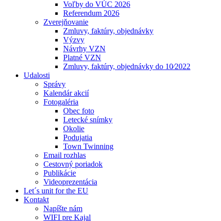
Voľby do VÚC 2026
Referendum 2026
Zverejňovanie
Zmluvy, faktúry, objednávky
Výzvy
Návrhy VZN
Platné VZN
Zmluvy, faktúry, objednávky do 10⁄2022
Udalosti
Správy
Kalendár akcií
Fotogaléria
Obec foto
Letecké snímky
Okolie
Podujatia
Town Twinning
Email rozhlas
Cestovný poriadok
Publikácie
Videoprezentácia
Let´s unit for the EU
Kontakt
Napíšte nám
WIFI pre Kajal