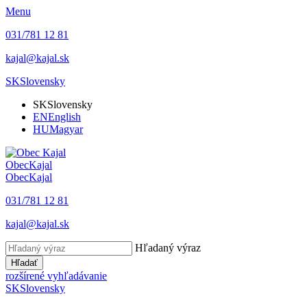
Menu
031/781 12 81
kajal@kajal.sk
SK
Slovensky
SK
Slovensky
EN
English
HU
Magyar
Obec
Kajal
Obec
Kajal
031/781 12 81
kajal@kajal.sk
Hľadaný výraz
Hľadať
rozšírené vyhľadávanie
SK
Slovensky