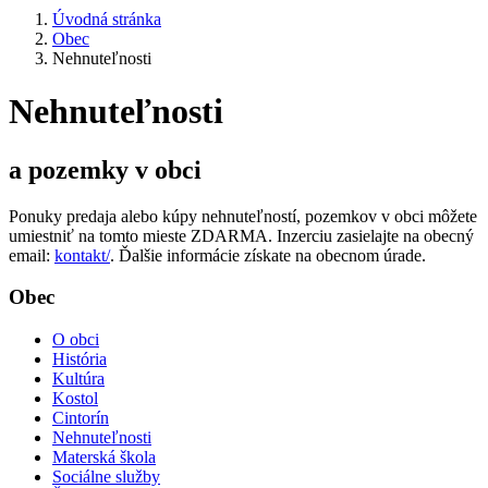
Úvodná stránka
Obec
Nehnuteľnosti
Nehnuteľnosti
a pozemky v obci
Ponuky predaja alebo kúpy nehnuteľností, pozemkov v obci môžete
umiestniť na tomto mieste ZDARMA. Inzerciu zasielajte na obecný
email:
kontakt/
. Ďalšie informácie získate na obecnom úrade.
Obec
O obci
História
Kultúra
Kostol
Cintorín
Nehnuteľnosti
Materská škola
Sociálne služby