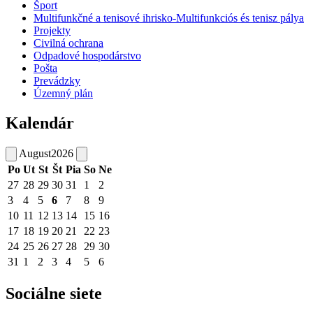
Šport
Multifunkčné a tenisové ihrisko-Multifunkciós és tenisz pálya
Projekty
Civilná ochrana
Odpadové hospodárstvo
Pošta
Prevádzky
Územný plán
Kalendár
August
2026
Po
Ut
St
Št
Pia
So
Ne
27
28
29
30
31
1
2
3
4
5
6
7
8
9
10
11
12
13
14
15
16
17
18
19
20
21
22
23
24
25
26
27
28
29
30
31
1
2
3
4
5
6
Sociálne siete