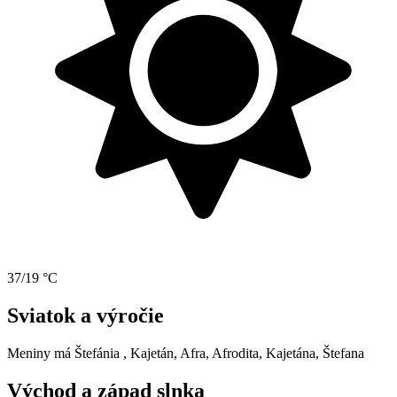
37/19 °C
Sviatok a výročie
Meniny má
Štefánia
, Kajetán, Afra, Afrodita, Kajetána, Štefana
Východ a západ slnka