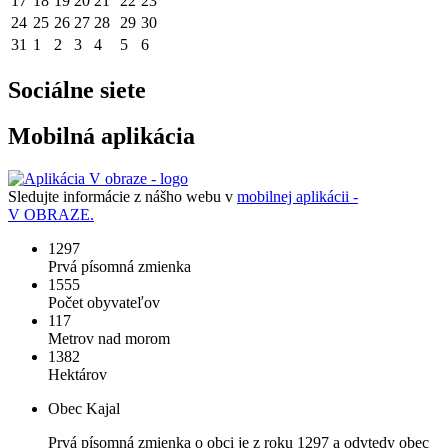
17
18
19
20
21
22
23
24
25
26
27
28
29
30
31
1
2
3
4
5
6
Sociálne siete
Mobilná aplikácia
Sledujte informácie z nášho webu v
mobilnej aplikácii -
V OBRAZE.
1297
Prvá písomná zmienka
1555
Počet obyvateľov
117
Metrov nad morom
1382
Hektárov
Obec Kajal
Prvá písomná zmienka o obci je z roku 1297 a odvtedy obec