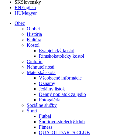
SK
Slovensky
EN
English
HU
Magyar
Obec
O obci
História
Kultúra
Kostol
Evanjelický kostol
Rímskokatolícky kostol
Cintorín
Nehnuteľnosti
Materská škola
Všeobecné informácie
Oznamy
Jedálny lístok
Denný poplatok za jedlo
Fotogaléria
Sociálne služby
Šport
Futbal
Športovo-strelecký klub
Fitness
QUAJOL DARTS CLUB