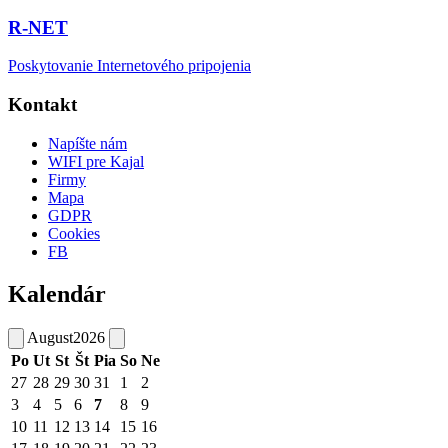
R-NET
Poskytovanie Internetového pripojenia
Kontakt
Napíšte nám
WIFI pre Kajal
Firmy
Mapa
GDPR
Cookies
FB
Kalendár
August
2026
Po
Ut
St
Št
Pia
So
Ne
27
28
29
30
31
1
2
3
4
5
6
7
8
9
10
11
12
13
14
15
16