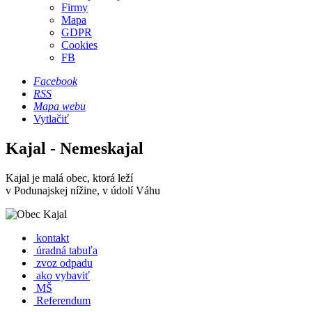
Firmy
Mapa
GDPR
Cookies
FB
Facebook
RSS
Mapa webu
Vytlačiť
Kajal - Nemeskajal
Kajal je malá obec, ktorá leží
v Podunajskej nížine, v údolí Váhu
kontakt
úradná tabuľa
zvoz odpadu
ako vybaviť
MŠ
Referendum