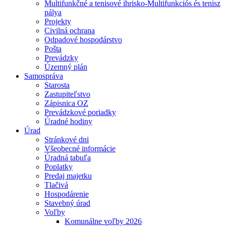
Multifunkčné a tenisové ihrisko-Multifunkciós és tenisz
pálya
Projekty
Civilná ochrana
Odpadové hospodárstvo
Pošta
Prevádzky
Územný plán
Samospráva
Starosta
Zastupiteľstvo
Zápisnica OZ
Prevádzkové poriadky
Úradné hodiny
Úrad
Stránkové dni
Všeobecné informácie
Úradná tabuľa
Poplatky
Predaj majetku
Tlačivá
Hospodárenie
Stavebný úrad
Voľby
Komunálne voľby 2026