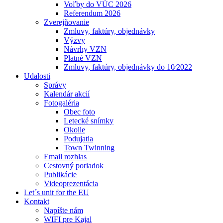
Voľby do VÚC 2026
Referendum 2026
Zverejňovanie
Zmluvy, faktúry, objednávky
Výzvy
Návrhy VZN
Platné VZN
Zmluvy, faktúry, objednávky do 10⁄2022
Udalosti
Správy
Kalendár akcií
Fotogaléria
Obec foto
Letecké snímky
Okolie
Podujatia
Town Twinning
Email rozhlas
Cestovný poriadok
Publikácie
Videoprezentácia
Let´s unit for the EU
Kontakt
Napíšte nám
WIFI pre Kajal