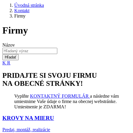
Úvodná stránka
Kontakt
Firmy
Firmy
Názov
Hľadať
K
R
PRIDAJTE SI SVOJU FIRMU
NA OBECNÉ STRÁNKY!
Vyplňte
KONTAKTNÝ FORMULÁR
a následne vám
umiestnime Vaše údaje o firme na obecnej webstránke.
Umiestnenie je ZDARMA!
KROVY NA MIERU
Predaj, montáž, realizácie