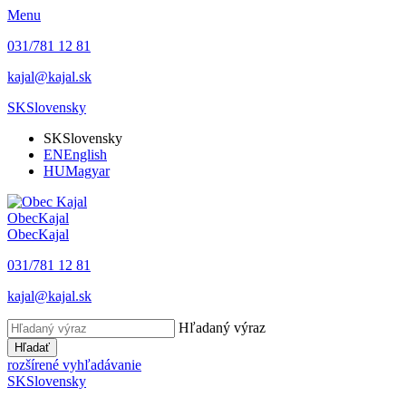
Menu
031/781 12 81
kajal@kajal.sk
SK
Slovensky
SK
Slovensky
EN
English
HU
Magyar
Obec
Kajal
Obec
Kajal
031/781 12 81
kajal@kajal.sk
Hľadaný výraz
Hľadať
rozšírené vyhľadávanie
SK
Slovensky