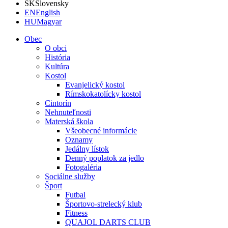
SK
Slovensky
EN
English
HU
Magyar
Obec
O obci
História
Kultúra
Kostol
Evanjelický kostol
Rímskokatolícky kostol
Cintorín
Nehnuteľnosti
Materská škola
Všeobecné informácie
Oznamy
Jedálny lístok
Denný poplatok za jedlo
Fotogaléria
Sociálne služby
Šport
Futbal
Športovo-strelecký klub
Fitness
QUAJOL DARTS CLUB