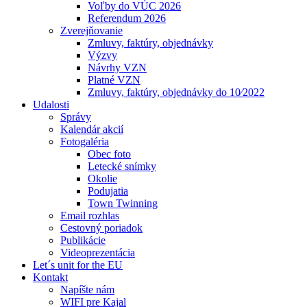
Voľby do VÚC 2026
Referendum 2026
Zverejňovanie
Zmluvy, faktúry, objednávky
Výzvy
Návrhy VZN
Platné VZN
Zmluvy, faktúry, objednávky do 10⁄2022
Udalosti
Správy
Kalendár akcií
Fotogaléria
Obec foto
Letecké snímky
Okolie
Podujatia
Town Twinning
Email rozhlas
Cestovný poriadok
Publikácie
Videoprezentácia
Let´s unit for the EU
Kontakt
Napíšte nám
WIFI pre Kajal