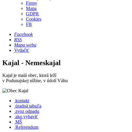
Firmy
Mapa
GDPR
Cookies
FB
Facebook
RSS
Mapa webu
Vytlačiť
Kajal - Nemeskajal
Kajal je malá obec, ktorá leží
v Podunajskej nížine, v údolí Váhu
kontakt
úradná tabuľa
zvoz odpadu
ako vybaviť
MŠ
Referendum