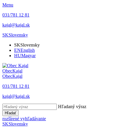
Menu
031/781 12 81
kajal@kajal.sk
SK
Slovensky
SK
Slovensky
EN
English
HU
Magyar
Obec
Kajal
Obec
Kajal
031/781 12 81
kajal@kajal.sk
Hľadaný výraz
Hľadať
rozšírené vyhľadávanie
SK
Slovensky