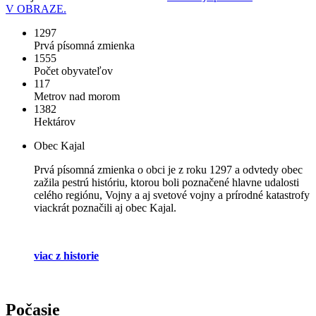
V OBRAZE.
1297
Prvá písomná zmienka
1555
Počet obyvateľov
117
Metrov nad morom
1382
Hektárov
Obec Kajal
Prvá písomná zmienka o obci je z roku 1297 a odvtedy obec
zažila pestrú históriu, ktorou boli poznačené hlavne udalosti
celého regiónu, Vojny a aj svetové vojny a prírodné katastrofy
viackrát poznačili aj obec Kajal.
viac z historie
Počasie