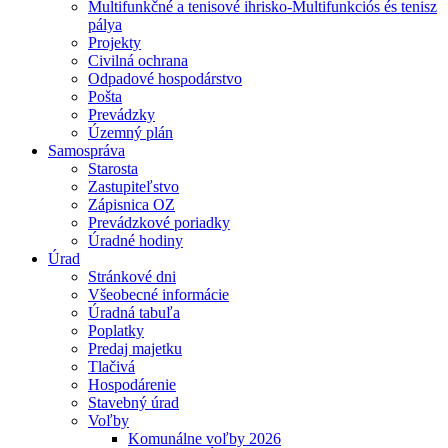
Multifunkčné a tenisové ihrisko-Multifunkciós és tenisz
pálya
Projekty
Civilná ochrana
Odpadové hospodárstvo
Pošta
Prevádzky
Územný plán
Samospráva
Starosta
Zastupiteľstvo
Zápisnica OZ
Prevádzkové poriadky
Úradné hodiny
Úrad
Stránkové dni
Všeobecné informácie
Úradná tabuľa
Poplatky
Predaj majetku
Tlačivá
Hospodárenie
Stavebný úrad
Voľby
Komunálne voľby 2026