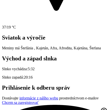
37/19 °C
Sviatok a výročie
Meniny má
Štefánia
, Kajetán, Afra, Afrodita, Kajetána, Štefana
Východ a západ slnka
Slnko vychádza:
5:32
Slnko zapadá:
20:16
Prihlásenie k odberu správ
Dostávajte
informácie z nášho webu
prostredníctvom e-mailov
Chcem sa zaregistrovať