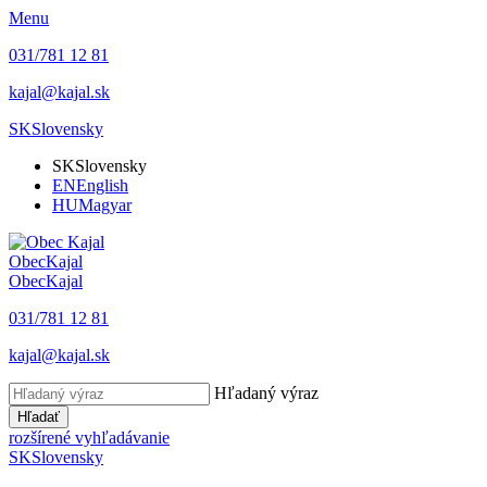
Menu
031/781 12 81
kajal@kajal.sk
SK
Slovensky
SK
Slovensky
EN
English
HU
Magyar
Obec
Kajal
Obec
Kajal
031/781 12 81
kajal@kajal.sk
Hľadaný výraz
Hľadať
rozšírené vyhľadávanie
SK
Slovensky