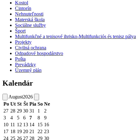
Kostol
Cintorín
Nehnuteľnosti
Materská škola
Sociálne služby
Šport
Multifunkčné a tenisové ihrisko-Multifunkciós és tenisz pálya
Projekty
Civilná ochrana
Odpadové hospodárstvo
Pošta
Prevádzky
Územný plán
Kalendár
August
2026
Po
Ut
St
Št
Pia
So
Ne
27
28
29
30
31
1
2
3
4
5
6
7
8
9
10
11
12
13
14
15
16
17
18
19
20
21
22
23
24
25
26
27
28
29
30