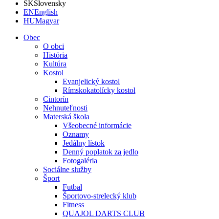
SK
Slovensky
EN
English
HU
Magyar
Obec
O obci
História
Kultúra
Kostol
Evanjelický kostol
Rímskokatolícky kostol
Cintorín
Nehnuteľnosti
Materská škola
Všeobecné informácie
Oznamy
Jedálny lístok
Denný poplatok za jedlo
Fotogaléria
Sociálne služby
Šport
Futbal
Športovo-strelecký klub
Fitness
QUAJOL DARTS CLUB