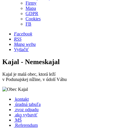
Firmy
Mapa
GDPR
Cookies
FB
Facebook
RSS
Mapa webu
Vytlačiť
Kajal - Nemeskajal
Kajal je malá obec, ktorá leží
v Podunajskej nížine, v údolí Váhu
kontakt
úradná tabuľa
zvoz odpadu
ako vybaviť
MŠ
Referendum