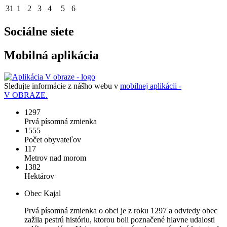
31
1
2
3
4
5
6
Sociálne siete
Mobilná aplikácia
Sledujte informácie z nášho webu v
mobilnej aplikácii -
V OBRAZE.
1297
Prvá písomná zmienka
1555
Počet obyvateľov
117
Metrov nad morom
1382
Hektárov
Obec Kajal
Prvá písomná zmienka o obci je z roku 1297 a odvtedy obec
zažila pestrú históriu, ktorou boli poznačené hlavne udalosti