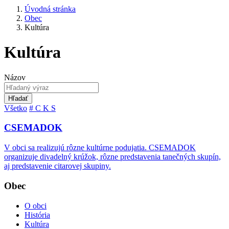
Úvodná stránka
Obec
Kultúra
Kultúra
Názov
Hľadať
Všetko
#
C
K
S
CSEMADOK
V obci sa realizujú rôzne kultúrne podujatia. CSEMADOK
organizuje divadelný krúžok, rôzne predstavenia tanečných skupín,
aj predstavenie citarovej skupiny.
Obec
O obci
História
Kultúra