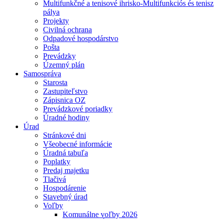
Multifunkčné a tenisové ihrisko-Multifunkciós és tenisz
pálya
Projekty
Civilná ochrana
Odpadové hospodárstvo
Pošta
Prevádzky
Územný plán
Samospráva
Starosta
Zastupiteľstvo
Zápisnica OZ
Prevádzkové poriadky
Úradné hodiny
Úrad
Stránkové dni
Všeobecné informácie
Úradná tabuľa
Poplatky
Predaj majetku
Tlačivá
Hospodárenie
Stavebný úrad
Voľby
Komunálne voľby 2026