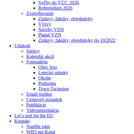
Voľby do VÚC 2026
Referendum 2026
Zverejňovanie
Zmluvy, faktúry, objednávky
Výzvy
Návrhy VZN
Platné VZN
Zmluvy, faktúry, objednávky do 10⁄2022
Udalosti
Správy
Kalendár akcií
Fotogaléria
Obec foto
Letecké snímky
Okolie
Podujatia
Town Twinning
Email rozhlas
Cestovný poriadok
Publikácie
Videoprezentácia
Let´s unit for the EU
Kontakt
Napíšte nám
WIFI pre Kajal