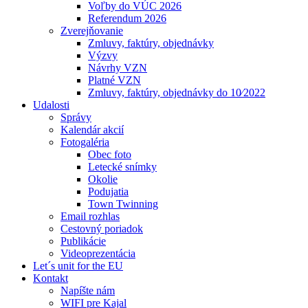
Voľby do VÚC 2026
Referendum 2026
Zverejňovanie
Zmluvy, faktúry, objednávky
Výzvy
Návrhy VZN
Platné VZN
Zmluvy, faktúry, objednávky do 10⁄2022
Udalosti
Správy
Kalendár akcií
Fotogaléria
Obec foto
Letecké snímky
Okolie
Podujatia
Town Twinning
Email rozhlas
Cestovný poriadok
Publikácie
Videoprezentácia
Let´s unit for the EU
Kontakt
Napíšte nám
WIFI pre Kajal