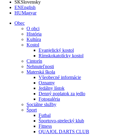
SK
Slovensky
EN
English
HU
Magyar
Obec
O obci
História
Kultúra
Kostol
Evanjelický kostol
Rímskokatolícky kostol
Cintorín
Nehnuteľnosti
Materská škola
Všeobecné informácie
Oznamy
Jedálny lístok
Denný poplatok za jedlo
Fotogaléria
Sociálne služby
Šport
Futbal
Športovo-strelecký klub
Fitness
QUAJOL DARTS CLUB