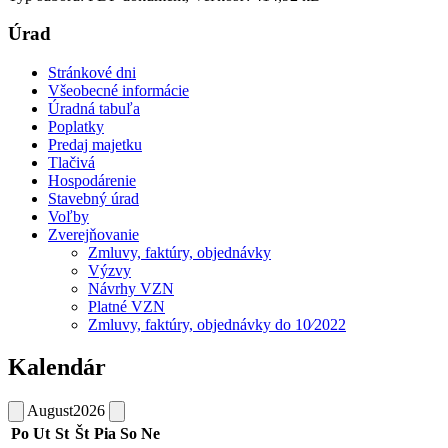
Úrad
Stránkové dni
Všeobecné informácie
Úradná tabuľa
Poplatky
Predaj majetku
Tlačivá
Hospodárenie
Stavebný úrad
Voľby
Zverejňovanie
Zmluvy, faktúry, objednávky
Výzvy
Návrhy VZN
Platné VZN
Zmluvy, faktúry, objednávky do 10⁄2022
Kalendár
August
2026
Po
Ut
St
Št
Pia
So
Ne