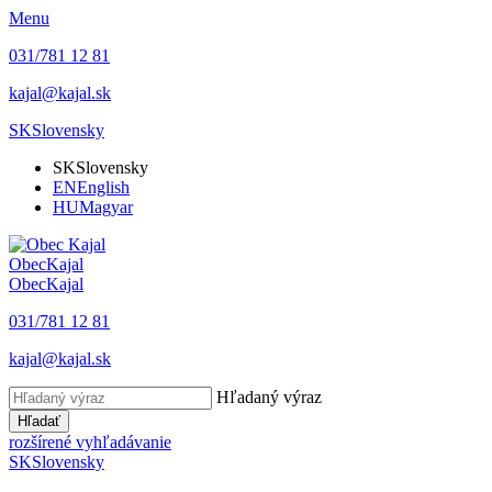
Menu
031/781 12 81
kajal@kajal.sk
SK
Slovensky
SK
Slovensky
EN
English
HU
Magyar
Obec
Kajal
Obec
Kajal
031/781 12 81
kajal@kajal.sk
Hľadaný výraz
Hľadať
rozšírené vyhľadávanie
SK
Slovensky