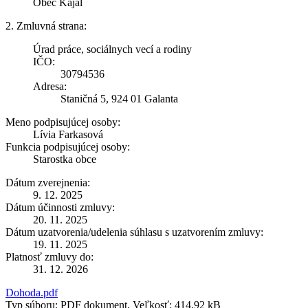
Obec Kajal
2. Zmluvná strana:
Úrad práce, sociálnych vecí a rodiny
IČO:
30794536
Adresa:
Staničná 5, 924 01 Galanta
Meno podpisujúcej osoby:
Lívia Farkasová
Funkcia podpisujúcej osoby:
Starostka obce
Dátum zverejnenia:
9. 12. 2025
Dátum účinnosti zmluvy:
20. 11. 2025
Dátum uzatvorenia/udelenia súhlasu s uzatvorením zmluvy:
19. 11. 2025
Platnosť zmluvy do:
31. 12. 2026
Dohoda.pdf
Typ súboru: PDF dokument, Veľkosť: 414,92 kB