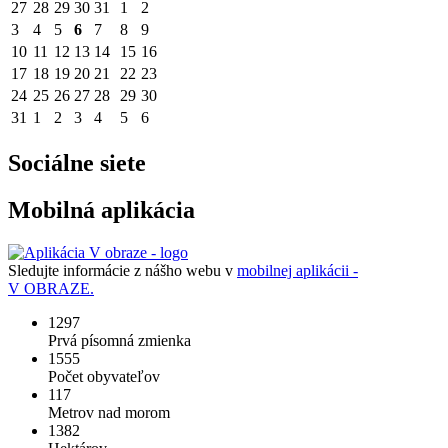
27
28
29
30
31
1
2
3
4
5
6
7
8
9
10
11
12
13
14
15
16
17
18
19
20
21
22
23
24
25
26
27
28
29
30
31
1
2
3
4
5
6
Sociálne siete
Mobilná aplikácia
Sledujte informácie z nášho webu v
mobilnej aplikácii -
V OBRAZE.
1297
Prvá písomná zmienka
1555
Počet obyvateľov
117
Metrov nad morom
1382