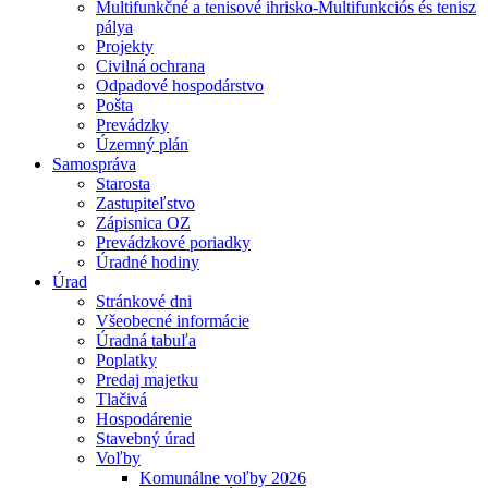
Multifunkčné a tenisové ihrisko-Multifunkciós és tenisz
pálya
Projekty
Civilná ochrana
Odpadové hospodárstvo
Pošta
Prevádzky
Územný plán
Samospráva
Starosta
Zastupiteľstvo
Zápisnica OZ
Prevádzkové poriadky
Úradné hodiny
Úrad
Stránkové dni
Všeobecné informácie
Úradná tabuľa
Poplatky
Predaj majetku
Tlačivá
Hospodárenie
Stavebný úrad
Voľby
Komunálne voľby 2026