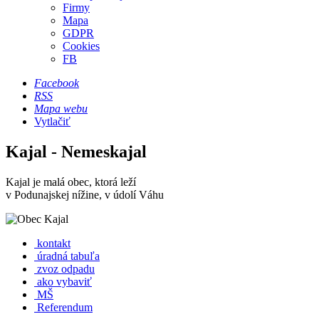
Firmy
Mapa
GDPR
Cookies
FB
Facebook
RSS
Mapa webu
Vytlačiť
Kajal - Nemeskajal
Kajal je malá obec, ktorá leží
v Podunajskej nížine, v údolí Váhu
kontakt
úradná tabuľa
zvoz odpadu
ako vybaviť
MŠ
Referendum