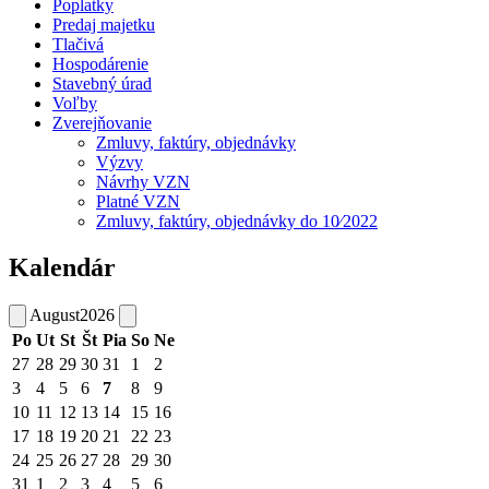
Poplatky
Predaj majetku
Tlačivá
Hospodárenie
Stavebný úrad
Voľby
Zverejňovanie
Zmluvy, faktúry, objednávky
Výzvy
Návrhy VZN
Platné VZN
Zmluvy, faktúry, objednávky do 10⁄2022
Kalendár
August
2026
Po
Ut
St
Št
Pia
So
Ne
27
28
29
30
31
1
2
3
4
5
6
7
8
9
10
11
12
13
14
15
16
17
18
19
20
21
22
23
24
25
26
27
28
29
30
31
1
2
3
4
5
6