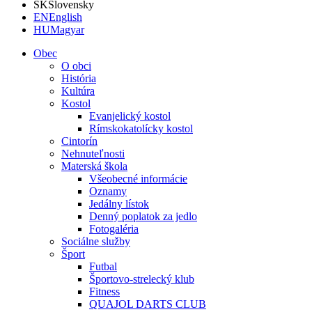
SK
Slovensky
EN
English
HU
Magyar
Obec
O obci
História
Kultúra
Kostol
Evanjelický kostol
Rímskokatolícky kostol
Cintorín
Nehnuteľnosti
Materská škola
Všeobecné informácie
Oznamy
Jedálny lístok
Denný poplatok za jedlo
Fotogaléria
Sociálne služby
Šport
Futbal
Športovo-strelecký klub
Fitness
QUAJOL DARTS CLUB