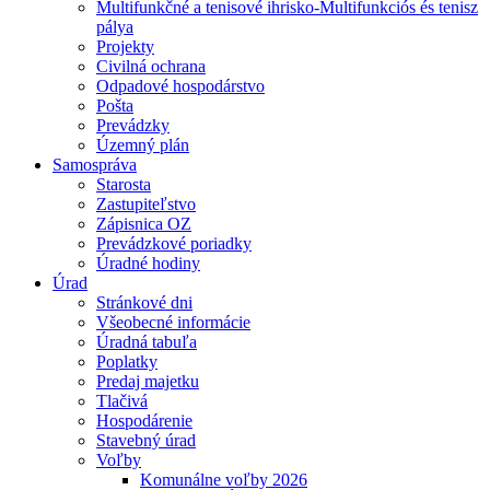
Multifunkčné a tenisové ihrisko-Multifunkciós és tenisz
pálya
Projekty
Civilná ochrana
Odpadové hospodárstvo
Pošta
Prevádzky
Územný plán
Samospráva
Starosta
Zastupiteľstvo
Zápisnica OZ
Prevádzkové poriadky
Úradné hodiny
Úrad
Stránkové dni
Všeobecné informácie
Úradná tabuľa
Poplatky
Predaj majetku
Tlačivá
Hospodárenie
Stavebný úrad
Voľby
Komunálne voľby 2026