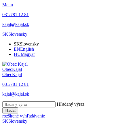
Menu
031/781 12 81
kajal@kajal.sk
SK
Slovensky
SK
Slovensky
EN
English
HU
Magyar
Obec
Kajal
Obec
Kajal
031/781 12 81
kajal@kajal.sk
Hľadaný výraz
Hľadať
rozšírené vyhľadávanie
SK
Slovensky