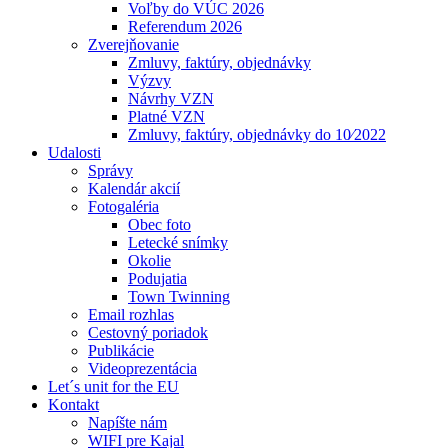
Voľby do VÚC 2026
Referendum 2026
Zverejňovanie
Zmluvy, faktúry, objednávky
Výzvy
Návrhy VZN
Platné VZN
Zmluvy, faktúry, objednávky do 10⁄2022
Udalosti
Správy
Kalendár akcií
Fotogaléria
Obec foto
Letecké snímky
Okolie
Podujatia
Town Twinning
Email rozhlas
Cestovný poriadok
Publikácie
Videoprezentácia
Let´s unit for the EU
Kontakt
Napíšte nám
WIFI pre Kajal