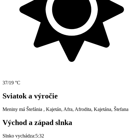
37/19 °C
Sviatok a výročie
Meniny má
Štefánia
, Kajetán, Afra, Afrodita, Kajetána, Štefana
Východ a západ slnka
Slnko vychádza:
5:32