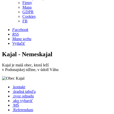
Firmy
Mapa
GDPR
Cookies
FB
Facebook
RSS
Mapa webu
Vytlačiť
Kajal - Nemeskajal
Kajal je malá obec, ktorá leží
v Podunajskej nížine, v údolí Váhu
kontakt
úradná tabuľa
zvoz odpadu
ako vybaviť
MŠ
Referendum