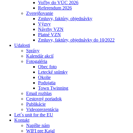
Voľby do VÚC 2026
Referendum 2026
Zverejňovanie
Zmluvy, faktúry, objednávky
Výzvy
Návrhy VZN
Platné VZN
Zmluvy, faktúry, objednávky do 10⁄2022
Udalosti
Správy
Kalendár akcií
Fotogaléria
Obec foto
Letecké snímky
Okolie
Podujatia
Town Twinning
Email rozhlas
Cestovný poriadok
Publikácie
Videoprezentácia
Let´s unit for the EU
Kontakt
Napíšte nám
WIFI pre Kajal