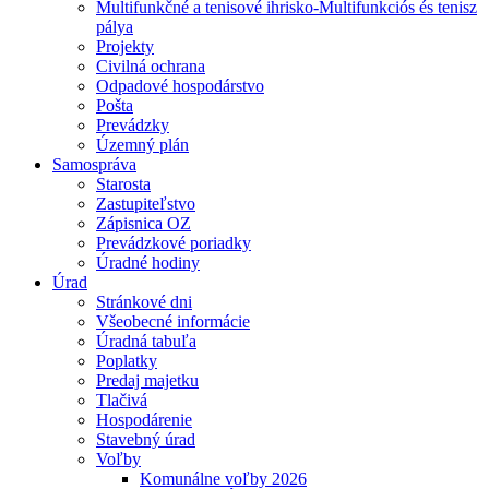
Multifunkčné a tenisové ihrisko-Multifunkciós és tenisz
pálya
Projekty
Civilná ochrana
Odpadové hospodárstvo
Pošta
Prevádzky
Územný plán
Samospráva
Starosta
Zastupiteľstvo
Zápisnica OZ
Prevádzkové poriadky
Úradné hodiny
Úrad
Stránkové dni
Všeobecné informácie
Úradná tabuľa
Poplatky
Predaj majetku
Tlačivá
Hospodárenie
Stavebný úrad
Voľby
Komunálne voľby 2026