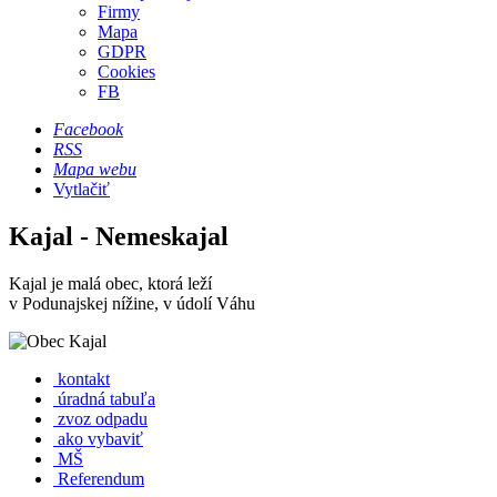
Firmy
Mapa
GDPR
Cookies
FB
Facebook
RSS
Mapa webu
Vytlačiť
Kajal - Nemeskajal
Kajal je malá obec, ktorá leží
v Podunajskej nížine, v údolí Váhu
kontakt
úradná tabuľa
zvoz odpadu
ako vybaviť
MŠ
Referendum