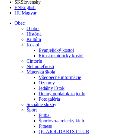
SK
Slovensky
EN
English
HU
Magyar
Obec
O obci
História
Kultúra
Kostol
Evanjelický kostol
Rímskokatolícky kostol
Cintorín
Nehnuteľnosti
Materská škola
Všeobecné informácie
Oznamy
Jedálny lístok
Denný poplatok za jedlo
Fotogaléria
Sociálne služby
Šport
Futbal
Športovo-strelecký klub
Fitness
QUAJOL DARTS CLUB