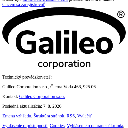
Chcem sa zaregistrovať
Technický prevádzkovateľ:
Galileo Corporation s.r.o., Čierna Voda 468, 925 06
Kontakt:
Galileo Corporation s.r.o.
Posledná aktualizácia: 7. 8. 2026
Zmena vzhľadu
,
Štruktúra stránok
,
RSS
,
Vytlačiť
Vyhlásenie o prístupnosti
,
Cookies
,
Vyhlásenie o ochrane súkromia
,