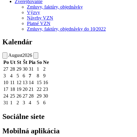
Zverejňovanie
Zmluvy, faktúry, objednávky
Výzvy
Návrhy VZN
Platné VZN
Zmluvy, faktúry, objednávky do 10⁄2022
Kalendár
August
2026
Po
Ut
St
Št
Pia
So
Ne
27
28
29
30
31
1
2
3
4
5
6
7
8
9
10
11
12
13
14
15
16
17
18
19
20
21
22
23
24
25
26
27
28
29
30
31
1
2
3
4
5
6
Sociálne siete
Mobilná aplikácia