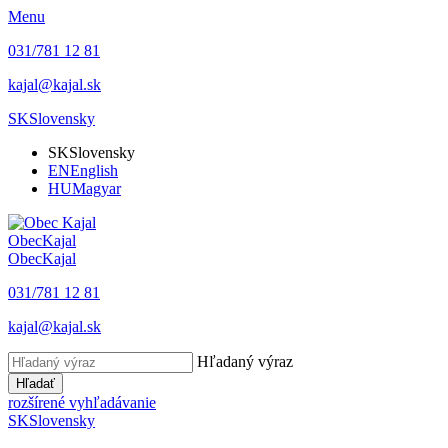
Menu
031/781 12 81
kajal@kajal.sk
SK
Slovensky
SK
Slovensky
EN
English
HU
Magyar
Obec
Kajal
Obec
Kajal
031/781 12 81
kajal@kajal.sk
Hľadaný výraz
Hľadať
rozšírené vyhľadávanie
SK
Slovensky