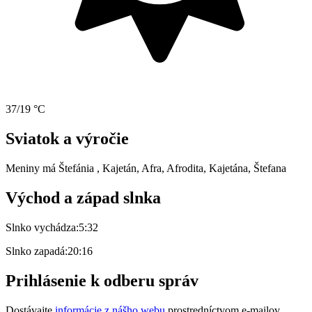
37/19 °C
Sviatok a výročie
Meniny má
Štefánia
, Kajetán, Afra, Afrodita, Kajetána, Štefana
Východ a západ slnka
Slnko vychádza:
5:32
Slnko zapadá:
20:16
Prihlásenie k odberu správ
Dostávajte
informácie z nášho webu
prostredníctvom e-mailov