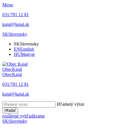
Menu
031/781 12 81
kajal@kajal.sk
SK
Slovensky
SK
Slovensky
EN
English
HU
Magyar
Obec
Kajal
Obec
Kajal
031/781 12 81
kajal@kajal.sk
Hľadaný výraz
Hľadať
rozšírené vyhľadávanie
SK
Slovensky