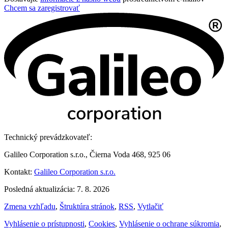
Chcem sa zaregistrovať
Technický prevádzkovateľ:
Galileo Corporation s.r.o., Čierna Voda 468, 925 06
Kontakt:
Galileo Corporation s.r.o.
Posledná aktualizácia: 7. 8. 2026
Zmena vzhľadu
,
Štruktúra stránok
,
RSS
,
Vytlačiť
Vyhlásenie o prístupnosti
,
Cookies
,
Vyhlásenie o ochrane súkromia
,