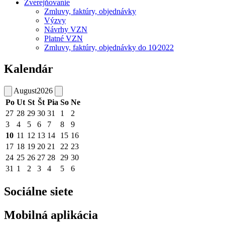
Zverejňovanie
Zmluvy, faktúry, objednávky
Výzvy
Návrhy VZN
Platné VZN
Zmluvy, faktúry, objednávky do 10⁄2022
Kalendár
August
2026
Po
Ut
St
Št
Pia
So
Ne
27
28
29
30
31
1
2
3
4
5
6
7
8
9
10
11
12
13
14
15
16
17
18
19
20
21
22
23
24
25
26
27
28
29
30
31
1
2
3
4
5
6
Sociálne siete
Mobilná aplikácia