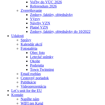
Voľby do VÚC 2026
Referendum 2026
Zverejňovanie
Zmluvy, faktúry, objednávky
Výzvy
Návrhy VZN
Platné VZN
Zmluvy, faktúry, objednávky do 10⁄2022
Udalosti
Správy
Kalendár akcií
Fotogaléria
Obec foto
Letecké snímky
Okolie
Podujatia
Town Twinning
Email rozhlas
Cestovný poriadok
Publikácie
Videoprezentácia
Let´s unit for the EU
Kontakt
Napíšte nám
WIFI pre Kajal