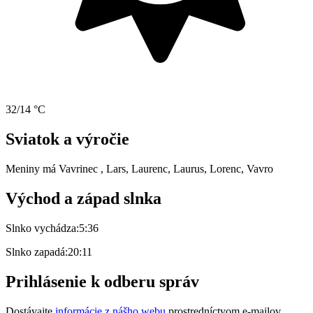
32/14 °C
Sviatok a výročie
Meniny má
Vavrinec
, Lars, Laurenc, Laurus, Lorenc, Vavro
Východ a západ slnka
Slnko vychádza:
5:36
Slnko zapadá:
20:11
Prihlásenie k odberu správ
Dostávajte
informácie z nášho webu
prostredníctvom e-mailov