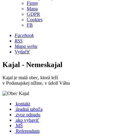
Firmy
Mapa
GDPR
Cookies
FB
Facebook
RSS
Mapa webu
Vytlačiť
Kajal - Nemeskajal
Kajal je malá obec, ktorá leží
v Podunajskej nížine, v údolí Váhu
kontakt
úradná tabuľa
zvoz odpadu
ako vybaviť
MŠ
Referendum