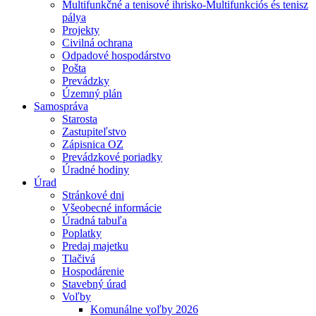
Multifunkčné a tenisové ihrisko-Multifunkciós és tenisz
pálya
Projekty
Civilná ochrana
Odpadové hospodárstvo
Pošta
Prevádzky
Územný plán
Samospráva
Starosta
Zastupiteľstvo
Zápisnica OZ
Prevádzkové poriadky
Úradné hodiny
Úrad
Stránkové dni
Všeobecné informácie
Úradná tabuľa
Poplatky
Predaj majetku
Tlačivá
Hospodárenie
Stavebný úrad
Voľby
Komunálne voľby 2026