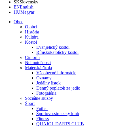
SK
Slovensky
EN
English
HU
Magyar
Obec
O obci
História
Kultúra
Kostol
Evanjelický kostol
Rímskokatolícky kostol
Cintorín
Nehnuteľnosti
Materská škola
Všeobecné informácie
Oznamy
Jedálny lístok
Denný poplatok za jedlo
Fotogaléria
Sociálne služby
Šport
Futbal
Športovo-strelecký klub
Fitness
QUAJOL DARTS CLUB