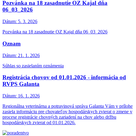
Pozvánka na 18 zasadnutie OZ Kajal dňa
06_03_2026
Dátum:
5. 3. 2026
Pozvánka na 18 zasadnutie OZ Kajal dňa 06_03_2026
Oznam
Dátum:
21. 1. 2026
Súhlas so zasielaním oznámenia
Registrácia chovov od 01.01.2026 - informácia od
RVPS Galanta
Dátum:
16. 1. 2026
Regionálna veterinárna a potravinová správa Galanta Vám v prílohe
zasiela informáciu pre chovateľov hospodárskych zvierat o zmene v
procese registrácie chovných zariadení na chov alebo držbu
hospodárskych zvierat od 01.01.2026.