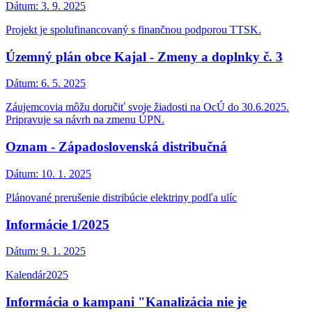
Dátum:
3. 9. 2025
Projekt je spolufinancovaný s finančnou podporou TTSK.
Územný plán obce Kajal - Zmeny a doplnky č. 3
Dátum:
6. 5. 2025
Záujemcovia môžu doručiť svoje žiadosti na OcÚ do 30.6.2025.
Pripravuje sa návrh na zmenu ÚPN.
Oznam - Západoslovenská distribučná
Dátum:
10. 1. 2025
Plánované prerušenie distribúcie elektriny podľa ulíc
Informácie 1/2025
Dátum:
9. 1. 2025
Kalendár2025
Informácia o kampani "Kanalizácia nie je