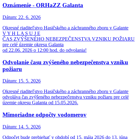
Oznámenie - ORHaZZ Galanta
Dátum:
22. 6. 2026
Okresné riaditeľstvo Hasičského a záchranného zboru v Galante
V Y H L A S U J E
ČAS ZVÝŠENÉHO NEBEZPEČENSTVA VZNIKU POŽIARU
pre celé územie okresu Galanta
od 22.06. 2026 o 12:00 hod. do odvolania!
Odvolanie času zvýšeného nebezpečenstva vzniku
požiaru
Dátum:
15. 5. 2026
Okresné riaditeľstvo Hasičského a záchranného zboru v Galante
odvoláva čas zvýšeného nebezpečenstva vzniku požiaru pre celé
územie okresu Galanta od 15.05.2026.
Mimoriadne odpočty vodomerov
Dátum:
14. 5. 2026
Odpočet bude prebiehať v období od 15. mája 2026 do 13. júna