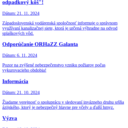
odpadkový kôš"!
Dátum:
21. 11. 2024
Západoslovenská vodárenská spoločnosť informuje o správnom
využívaní kanalizačnej siete, ktorá je určená výhradne na odvod
splaškových vôd.
Odporúčanie ORHaZZ Galanta
Dátum:
6. 11. 2024
Pozor na zvýšené nebezpečenstvo vzniku požiarov počas
vykurovacieho obdobia!
Informácia
Dátum:
21. 10. 2024
Žiadame verejnosť o spoluprácu v sledovaní invázneho druhu sršňa
ázijského, ktorý je nebezpečný hlavne pre včely a ďalší hmyz.
Výzva