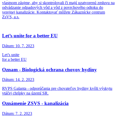
vlastnom záujme, aby si skontrolovali či majú uzatvorenú zmluvu na
odvádzanie odpadových vôd a vôd z povrchového odtoku do
verejnej kanalizácie. Kontaktovať môžete Zákaznícke centrum
ZsVS, a.s.
Let’s unite for a better EU
Dátum:
10. 7. 2023
Let’s unite
for a better EU
Oznam - Biologická ochrana chovov hydiny
Dátum:
14. 2. 2023
RVPS Galanta - odporúčania pre chovateľov hydiny kvôli výskytu
vtáčej chrípky na území SR.
Oznámenie ZSVS - kanalizácia
Dátum:
7. 2. 2023