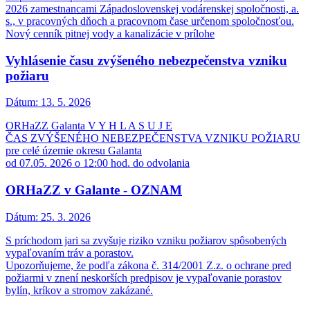
2026 zamestnancami Západoslovenskej vodárenskej spoločnosti, a.
s., v pracovných dňoch a pracovnom čase určenom spoločnosťou.
Nový cenník pitnej vody a kanalizácie v prílohe
Vyhlásenie času zvýšeného nebezpečenstva vzniku
požiaru
Dátum:
13. 5. 2026
ORHaZZ Galanta V Y H L A S U J E
ČAS ZVÝŠENÉHO NEBEZPEČENSTVA VZNIKU POŽIARU
pre celé územie okresu Galanta
od 07.05. 2026 o 12:00 hod. do odvolania
ORHaZZ v Galante - OZNAM
Dátum:
25. 3. 2026
S príchodom jari sa zvyšuje riziko vzniku požiarov spôsobených
vypaľovaním tráv a porastov.
Upozorňujeme, že podľa zákona č. 314/2001 Z.z. o ochrane pred
požiarmi v znení neskorších predpisov je vypaľovanie porastov
bylín, kríkov a stromov zakázané.