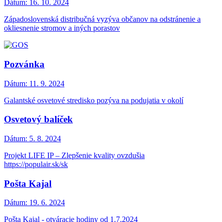
Dátum:
16. 10. 2024
Západoslovenská distribučná vyzýva občanov na odstránenie a
okliesnenie stromov a iných porastov
Pozvánka
Dátum:
11. 9. 2024
Galantské osvetové stredisko pozýva na podujatia v okolí
Osvetový balíček
Dátum:
5. 8. 2024
Projekt LIFE IP – Zlepšenie kvality ovzdušia
https://populair.sk/sk
Pošta Kajal
Dátum:
19. 6. 2024
Pošta Kajal - otváracie hodiny od 1.7.2024