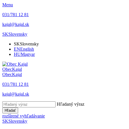
Menu
031/781 12 81
kajal@kajal.sk
SK
Slovensky
SK
Slovensky
EN
English
HU
Magyar
Obec
Kajal
Obec
Kajal
031/781 12 81
kajal@kajal.sk
Hľadaný výraz
Hľadať
rozšírené vyhľadávanie
SK
Slovensky