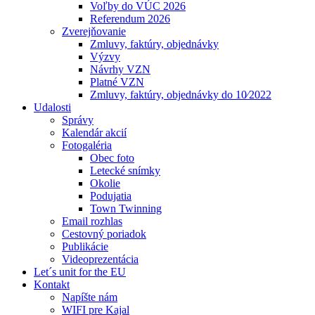
Voľby do VÚC 2026
Referendum 2026
Zverejňovanie
Zmluvy, faktúry, objednávky
Výzvy
Návrhy VZN
Platné VZN
Zmluvy, faktúry, objednávky do 10⁄2022
Udalosti
Správy
Kalendár akcií
Fotogaléria
Obec foto
Letecké snímky
Okolie
Podujatia
Town Twinning
Email rozhlas
Cestovný poriadok
Publikácie
Videoprezentácia
Let´s unit for the EU
Kontakt
Napíšte nám
WIFI pre Kajal