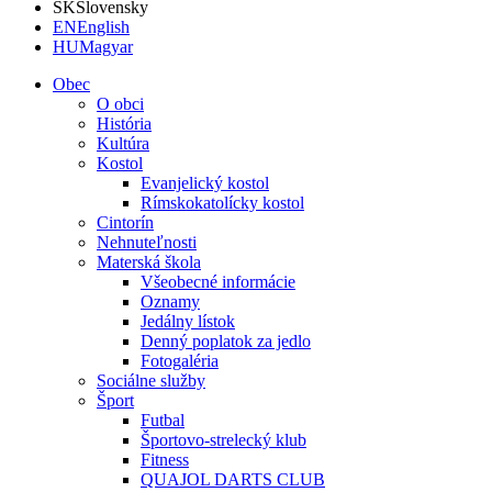
SK
Slovensky
EN
English
HU
Magyar
Obec
O obci
História
Kultúra
Kostol
Evanjelický kostol
Rímskokatolícky kostol
Cintorín
Nehnuteľnosti
Materská škola
Všeobecné informácie
Oznamy
Jedálny lístok
Denný poplatok za jedlo
Fotogaléria
Sociálne služby
Šport
Futbal
Športovo-strelecký klub
Fitness
QUAJOL DARTS CLUB