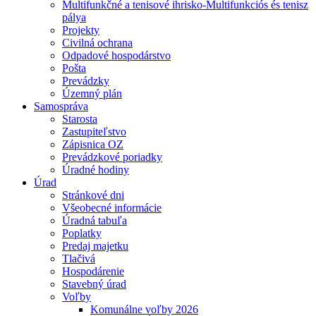
Multifunkčné a tenisové ihrisko-Multifunkciós és tenisz
pálya
Projekty
Civilná ochrana
Odpadové hospodárstvo
Pošta
Prevádzky
Územný plán
Samospráva
Starosta
Zastupiteľstvo
Zápisnica OZ
Prevádzkové poriadky
Úradné hodiny
Úrad
Stránkové dni
Všeobecné informácie
Úradná tabuľa
Poplatky
Predaj majetku
Tlačivá
Hospodárenie
Stavebný úrad
Voľby
Komunálne voľby 2026