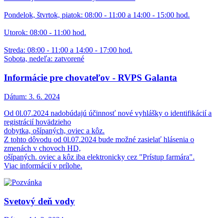
Pondelok, štvrtok, piatok: 08:00 - 11:00 a 14:00 - 15:00 hod.
Utorok: 08:00 - 11:00 hod.
Streda: 08:00 - 11:00 a 14:00 - 17:00 hod.
Sobota, nedeľa: zatvorené
Informácie pre chovateľov - RVPS Galanta
Dátum:
3. 6. 2024
Od 0l.07.2024 nadobúdajú účinnosť nové vyhlášky o identifikácií a
registrácií hovädzieho
dobytka, ošípaných, oviec a kôz.
Z tohto dôvodu od 0l.07.2024 bude možné zasielať hlásenia o
zmenách v chovoch HD,
ošípaných. oviec a kôz iba elektronicky cez "Prístup farmára".
Viac informácií v prílohe.
Svetový deň vody