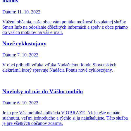
mailov
Dátum:
11. 10. 2022
Vážení občania, naša obec vám ponúka možnosť bezplatnej služby
Smart Info na odoslanie dôležitých informácií a správ z obce priamo
do vašich mobilov na váš e-mail.
Nové cyklostojany
Dátum:
7. 10. 2022
V obci pribudli vďaka vďaka Nadačnému fondu Slovenských
elektrární, ktorý spravuje Nadácia Pontis nové cyklostojany.
Novinky od nás do Vášho mobilu
Dátum:
6. 10. 2022
Je tu pre Vás mobilná aplikácia V OBRAZE. Ak ju ešte nemáte
stiahnutú, veľmi jednoducho a rýchlo si ju nainštalujete. Táto služba
je pre všetkých občanov zdarma.