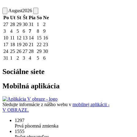
August
2026
Po
Ut
St
Št
Pia
So
Ne
27
28
29
30
31
1
2
3
4
5
6
7
8
9
10
11
12
13
14
15
16
17
18
19
20
21
22
23
24
25
26
27
28
29
30
31
1
2
3
4
5
6
Sociálne siete
Mobilná aplikácia
Sledujte informácie z nášho webu v
mobilnej aplikácii -
V OBRAZE.
1297
Prvá písomná zmienka
1555
Počet obyvateľov