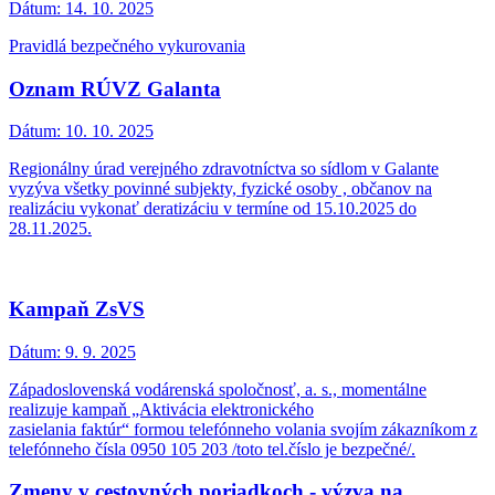
Dátum:
14. 10. 2025
Pravidlá bezpečného vykurovania
Oznam RÚVZ Galanta
Dátum:
10. 10. 2025
Regionálny úrad verejného zdravotníctva so sídlom v Galante
vyzýva všetky povinné subjekty, fyzické osoby , občanov na
realizáciu vykonať deratizáciu v termíne od 15.10.2025 do
28.11.2025.
Kampaň ZsVS
Dátum:
9. 9. 2025
Západoslovenská vodárenská spoločnosť, a. s., momentálne
realizuje kampaň „Aktivácia elektronického
zasielania faktúr“ formou telefónneho volania svojím zákazníkom z
telefónneho čísla 0950 105 203 /toto tel.číslo je bezpečné/.
Zmeny v cestovných poriadkoch - výzva na