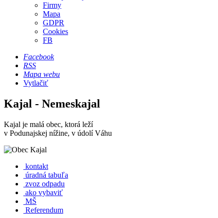
Firmy
Mapa
GDPR
Cookies
FB
Facebook
RSS
Mapa webu
Vytlačiť
Kajal - Nemeskajal
Kajal je malá obec, ktorá leží
v Podunajskej nížine, v údolí Váhu
kontakt
úradná tabuľa
zvoz odpadu
ako vybaviť
MŠ
Referendum