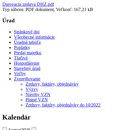
Darovacia zmluva DHZ.pdf
Typ súboru: PDF dokument, Veľkosť: 167,21 kB
Úrad
Stránkové dni
Všeobecné informácie
Úradná tabuľa
Poplatky
Predaj majetku
Tlačivá
Hospodárenie
Stavebný úrad
Voľby
Zverejňovanie
Zmluvy, faktúry, objednávky
Výzvy
Návrhy VZN
Platné VZN
Zmluvy, faktúry, objednávky do 10⁄2022
Kalendár
August
2026