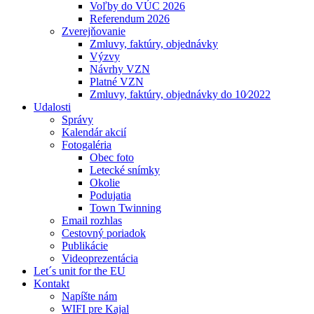
Voľby do VÚC 2026
Referendum 2026
Zverejňovanie
Zmluvy, faktúry, objednávky
Výzvy
Návrhy VZN
Platné VZN
Zmluvy, faktúry, objednávky do 10⁄2022
Udalosti
Správy
Kalendár akcií
Fotogaléria
Obec foto
Letecké snímky
Okolie
Podujatia
Town Twinning
Email rozhlas
Cestovný poriadok
Publikácie
Videoprezentácia
Let´s unit for the EU
Kontakt
Napíšte nám
WIFI pre Kajal