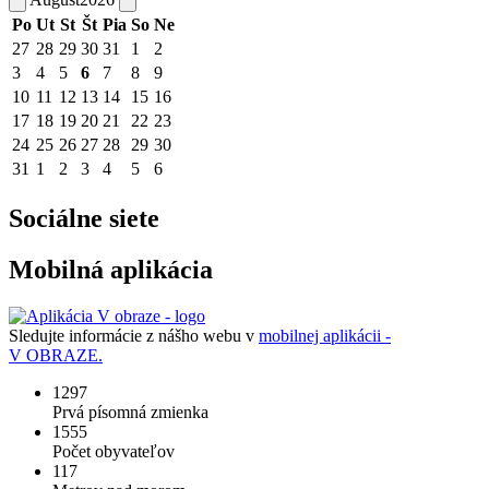
Po
Ut
St
Št
Pia
So
Ne
27
28
29
30
31
1
2
3
4
5
6
7
8
9
10
11
12
13
14
15
16
17
18
19
20
21
22
23
24
25
26
27
28
29
30
31
1
2
3
4
5
6
Sociálne siete
Mobilná aplikácia
Sledujte informácie z nášho webu v
mobilnej aplikácii -
V OBRAZE.
1297
Prvá písomná zmienka
1555
Počet obyvateľov
117