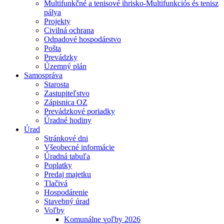
Multifunkčné a tenisové ihrisko-Multifunkciós és tenisz
pálya
Projekty
Civilná ochrana
Odpadové hospodárstvo
Pošta
Prevádzky
Územný plán
Samospráva
Starosta
Zastupiteľstvo
Zápisnica OZ
Prevádzkové poriadky
Úradné hodiny
Úrad
Stránkové dni
Všeobecné informácie
Úradná tabuľa
Poplatky
Predaj majetku
Tlačivá
Hospodárenie
Stavebný úrad
Voľby
Komunálne voľby 2026