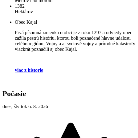
Metrov nad morom
1382
Hektárov
Obec Kajal
Prvá písomná zmienka o obci je z roku 1297 a odvtedy obec
zažila pestrú históriu, ktorou boli poznačené hlavne udalosti
celého regiónu, Vojny a aj svetové vojny a prírodné katastrofy
viackrát poznačili aj obec Kajal.
viac z historie
Počasie
dnes, štvrtok 6. 8. 2026