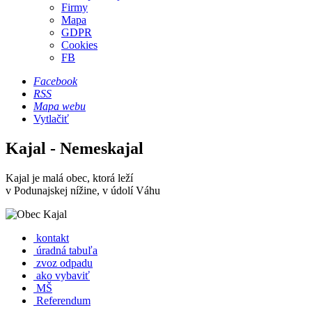
Firmy
Mapa
GDPR
Cookies
FB
Facebook
RSS
Mapa webu
Vytlačiť
Kajal - Nemeskajal
Kajal je malá obec, ktorá leží
v Podunajskej nížine, v údolí Váhu
kontakt
úradná tabuľa
zvoz odpadu
ako vybaviť
MŠ
Referendum