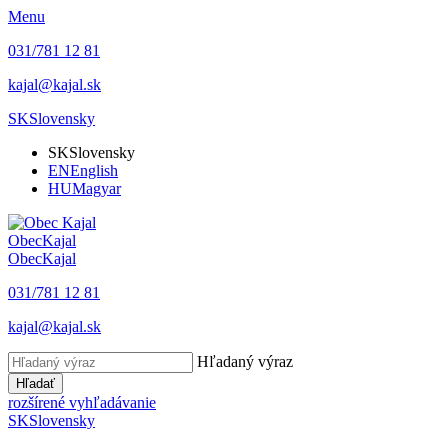
Menu
031/781 12 81
kajal@kajal.sk
SK
Slovensky
SK
Slovensky
EN
English
HU
Magyar
Obec
Kajal
Obec
Kajal
031/781 12 81
kajal@kajal.sk
Hľadaný výraz
Hľadať
rozšírené vyhľadávanie
SK
Slovensky