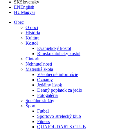
SK
Slovensky
EN
English
HU
Magyar
Obec
O obci
História
Kultúra
Kostol
Evanjelický kostol
Rímskokatolícky kostol
Cintorín
Nehnuteľnosti
Materská škola
Všeobecné informácie
Oznamy
Jedálny lístok
Denný poplatok za jedlo
Fotogaléria
Sociálne služby
Šport
Futbal
Športovo-strelecký klub
Fitness
QUAJOL DARTS CLUB