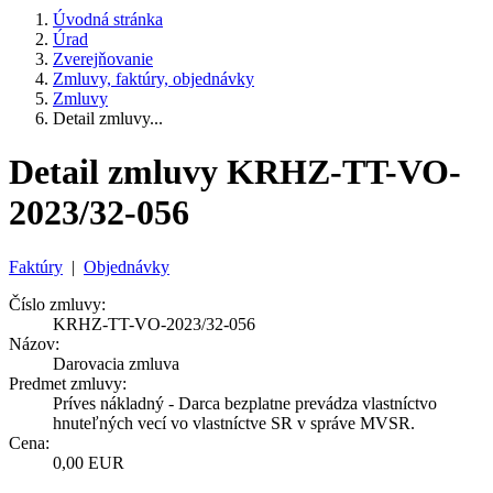
Úvodná stránka
Úrad
Zverejňovanie
Zmluvy, faktúry, objednávky
Zmluvy
Detail zmluvy...
Detail zmluvy KRHZ-TT-VO-
2023/32-056
Faktúry
|
Objednávky
Číslo zmluvy:
KRHZ-TT-VO-2023/32-056
Názov:
Darovacia zmluva
Predmet zmluvy:
Príves nákladný - Darca bezplatne prevádza vlastníctvo
hnuteľných vecí vo vlastníctve SR v správe MVSR.
Cena:
0,00 EUR