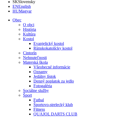
SK
Slovensky
EN
English
HU
Magyar
Obec
O obci
História
Kultúra
Kostol
Evanjelický kostol
Rímskokatolícky kostol
Cintorín
Nehnuteľnosti
Materská škola
Všeobecné informácie
Oznamy
Jedálny lístok
Denný poplatok za jedlo
Fotogaléria
Sociálne služby
Šport
Futbal
Športovo-strelecký klub
Fitness
QUAJOL DARTS CLUB