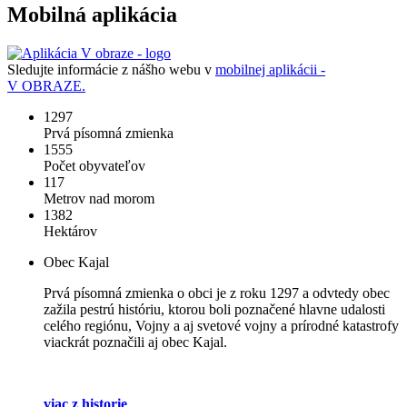
Mobilná aplikácia
Sledujte informácie z nášho webu v
mobilnej aplikácii -
V OBRAZE.
1297
Prvá písomná zmienka
1555
Počet obyvateľov
117
Metrov nad morom
1382
Hektárov
Obec Kajal
Prvá písomná zmienka o obci je z roku 1297 a odvtedy obec
zažila pestrú históriu, ktorou boli poznačené hlavne udalosti
celého regiónu, Vojny a aj svetové vojny a prírodné katastrofy
viackrát poznačili aj obec Kajal.
viac z historie