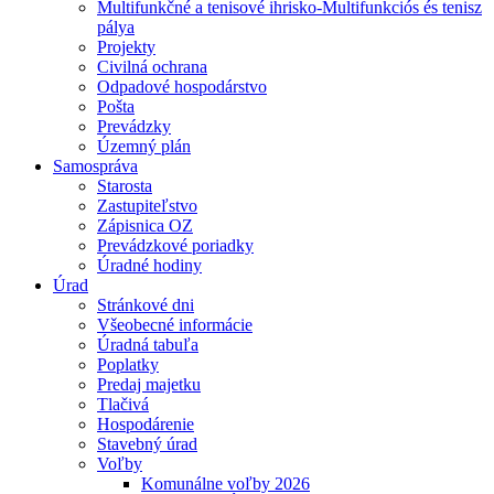
Multifunkčné a tenisové ihrisko-Multifunkciós és tenisz
pálya
Projekty
Civilná ochrana
Odpadové hospodárstvo
Pošta
Prevádzky
Územný plán
Samospráva
Starosta
Zastupiteľstvo
Zápisnica OZ
Prevádzkové poriadky
Úradné hodiny
Úrad
Stránkové dni
Všeobecné informácie
Úradná tabuľa
Poplatky
Predaj majetku
Tlačivá
Hospodárenie
Stavebný úrad
Voľby
Komunálne voľby 2026