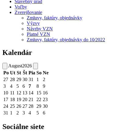
Stavebný úrad
Voľby
Zverejňovanie
Zmluvy, faktúry, objednávky
Výzvy
Návrhy VZN
Platné VZN
Zmluvy, faktúry, objednávky do 10⁄2022
Kalendár
August
2026
Po
Ut
St
Št
Pia
So
Ne
27
28
29
30
31
1
2
3
4
5
6
7
8
9
10
11
12
13
14
15
16
17
18
19
20
21
22
23
24
25
26
27
28
29
30
31
1
2
3
4
5
6
Sociálne siete