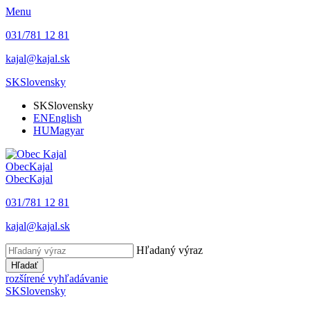
Menu
031/781 12 81
kajal@kajal.sk
SK
Slovensky
SK
Slovensky
EN
English
HU
Magyar
Obec
Kajal
Obec
Kajal
031/781 12 81
kajal@kajal.sk
Hľadaný výraz
Hľadať
rozšírené vyhľadávanie
SK
Slovensky