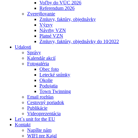
Voľby do VÚC 2026
Referendum 2026
Zverejňovanie
Zmluvy, faktúry, objednávky
Výzvy
Návrhy VZN
Platné VZN
Zmluvy, faktúry, objednávky do 10⁄2022
Udalosti
Správy
Kalendár akcií
Fotogaléria
Obec foto
Letecké snímky
Okolie
Podujatia
Town Twinning
Email rozhlas
Cestovný poriadok
Publikácie
Videoprezentácia
Let´s unit for the EU
Kontakt
Napíšte nám
WIFI pre Kajal