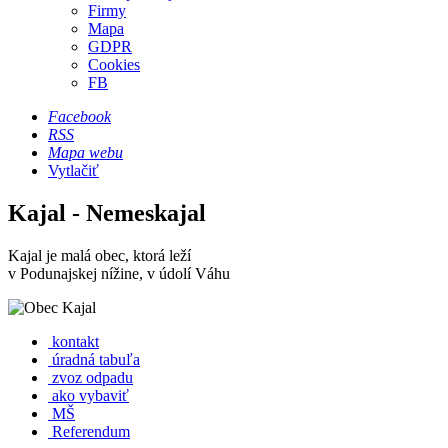
Firmy
Mapa
GDPR
Cookies
FB
Facebook
RSS
Mapa webu
Vytlačiť
Kajal - Nemeskajal
Kajal je malá obec, ktorá leží
v Podunajskej nížine, v údolí Váhu
kontakt
úradná tabuľa
zvoz odpadu
ako vybaviť
MŠ
Referendum