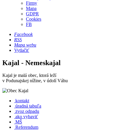
Firmy
Mapa
GDPR
Cookies
FB
Facebook
RSS
Mapa webu
Vytlačiť
Kajal - Nemeskajal
Kajal je malá obec, ktorá leží
v Podunajskej nížine, v údolí Váhu
kontakt
úradná tabuľa
zvoz odpadu
ako vybaviť
MŠ
Referendum