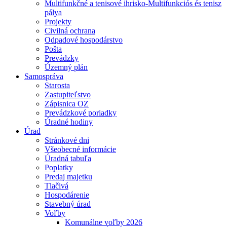
Multifunkčné a tenisové ihrisko-Multifunkciós és tenisz
pálya
Projekty
Civilná ochrana
Odpadové hospodárstvo
Pošta
Prevádzky
Územný plán
Samospráva
Starosta
Zastupiteľstvo
Zápisnica OZ
Prevádzkové poriadky
Úradné hodiny
Úrad
Stránkové dni
Všeobecné informácie
Úradná tabuľa
Poplatky
Predaj majetku
Tlačivá
Hospodárenie
Stavebný úrad
Voľby
Komunálne voľby 2026