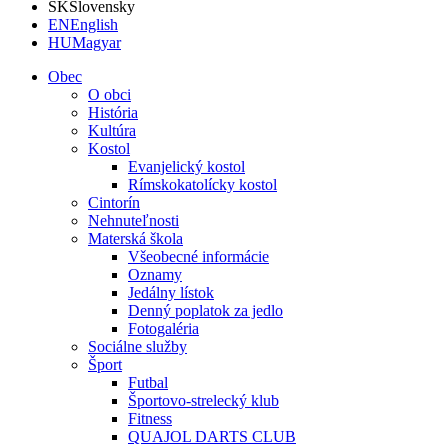
SK
Slovensky
EN
English
HU
Magyar
Obec
O obci
História
Kultúra
Kostol
Evanjelický kostol
Rímskokatolícky kostol
Cintorín
Nehnuteľnosti
Materská škola
Všeobecné informácie
Oznamy
Jedálny lístok
Denný poplatok za jedlo
Fotogaléria
Sociálne služby
Šport
Futbal
Športovo-strelecký klub
Fitness
QUAJOL DARTS CLUB