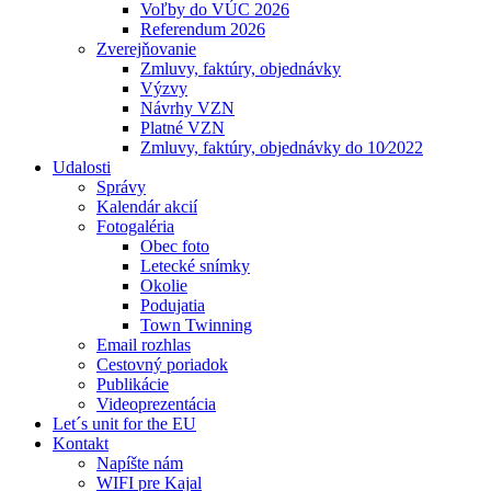
Voľby do VÚC 2026
Referendum 2026
Zverejňovanie
Zmluvy, faktúry, objednávky
Výzvy
Návrhy VZN
Platné VZN
Zmluvy, faktúry, objednávky do 10⁄2022
Udalosti
Správy
Kalendár akcií
Fotogaléria
Obec foto
Letecké snímky
Okolie
Podujatia
Town Twinning
Email rozhlas
Cestovný poriadok
Publikácie
Videoprezentácia
Let´s unit for the EU
Kontakt
Napíšte nám
WIFI pre Kajal