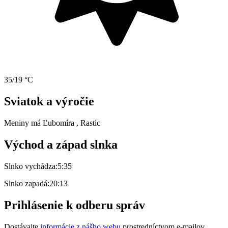
35/19 °C
Sviatok a výročie
Meniny má
Ľubomíra
, Rastic
Východ a západ slnka
Slnko vychádza:
5:35
Slnko zapadá:
20:13
Prihlásenie k odberu správ
Dostávajte
informácie z nášho webu
prostredníctvom e-mailov