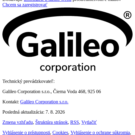
Chcem sa zaregistrovať
Technický prevádzkovateľ:
Galileo Corporation s.r.o., Čierna Voda 468, 925 06
Kontakt:
Galileo Corporation s.r.o.
Posledná aktualizácia: 7. 8. 2026
Zmena vzhľadu
,
Štruktúra stránok
,
RSS
,
Vytlačiť
Vyhlásenie o prístupnosti
,
Cookies
,
Vyhlásenie o ochrane súkromia
,