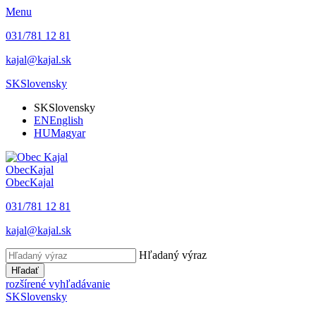
Menu
031/781 12 81
kajal@kajal.sk
SK
Slovensky
SK
Slovensky
EN
English
HU
Magyar
Obec
Kajal
Obec
Kajal
031/781 12 81
kajal@kajal.sk
Hľadaný výraz
Hľadať
rozšírené vyhľadávanie
SK
Slovensky