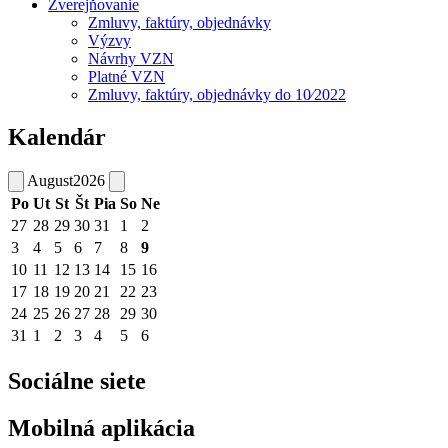
Zverejňovanie
Zmluvy, faktúry, objednávky
Výzvy
Návrhy VZN
Platné VZN
Zmluvy, faktúry, objednávky do 10⁄2022
Kalendár
August
2026
Po
Ut
St
Št
Pia
So
Ne
27
28
29
30
31
1
2
3
4
5
6
7
8
9
10
11
12
13
14
15
16
17
18
19
20
21
22
23
24
25
26
27
28
29
30
31
1
2
3
4
5
6
Sociálne siete
Mobilná aplikácia