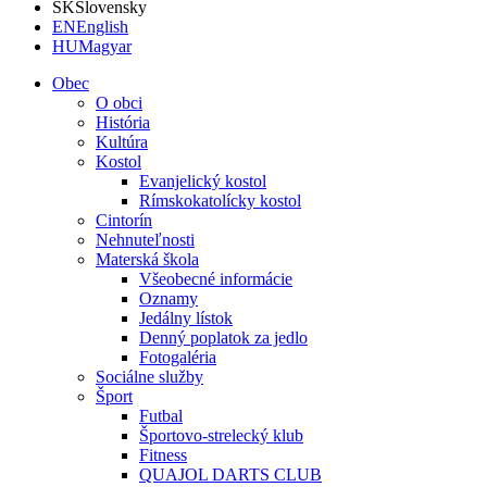
SK
Slovensky
EN
English
HU
Magyar
Obec
O obci
História
Kultúra
Kostol
Evanjelický kostol
Rímskokatolícky kostol
Cintorín
Nehnuteľnosti
Materská škola
Všeobecné informácie
Oznamy
Jedálny lístok
Denný poplatok za jedlo
Fotogaléria
Sociálne služby
Šport
Futbal
Športovo-strelecký klub
Fitness
QUAJOL DARTS CLUB