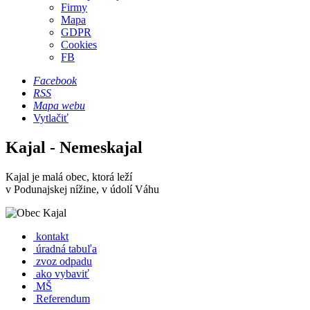
Firmy
Mapa
GDPR
Cookies
FB
Facebook
RSS
Mapa webu
Vytlačiť
Kajal - Nemeskajal
Kajal je malá obec, ktorá leží
v Podunajskej nížine, v údolí Váhu
kontakt
úradná tabuľa
zvoz odpadu
ako vybaviť
MŠ
Referendum