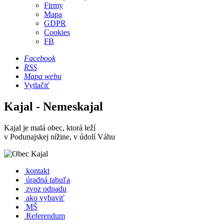
Firmy
Mapa
GDPR
Cookies
FB
Facebook
RSS
Mapa webu
Vytlačiť
Kajal - Nemeskajal
Kajal je malá obec, ktorá leží
v Podunajskej nížine, v údolí Váhu
kontakt
úradná tabuľa
zvoz odpadu
ako vybaviť
MŠ
Referendum