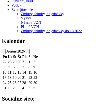
Stavebný úrad
Voľby
Zverejňovanie
Zmluvy, faktúry, objednávky
Výzvy
Návrhy VZN
Platné VZN
Zmluvy, faktúry, objednávky do 10⁄2022
Kalendár
August
2026
Po
Ut
St
Št
Pia
So
Ne
27
28
29
30
31
1
2
3
4
5
6
7
8
9
10
11
12
13
14
15
16
17
18
19
20
21
22
23
24
25
26
27
28
29
30
31
1
2
3
4
5
6
Sociálne siete