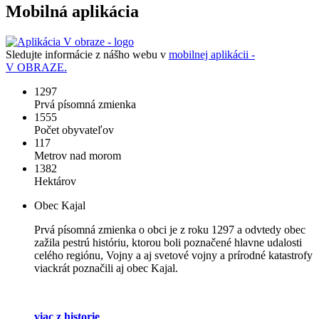
Mobilná aplikácia
Sledujte informácie z nášho webu v
mobilnej aplikácii -
V OBRAZE.
1297
Prvá písomná zmienka
1555
Počet obyvateľov
117
Metrov nad morom
1382
Hektárov
Obec Kajal
Prvá písomná zmienka o obci je z roku 1297 a odvtedy obec
zažila pestrú históriu, ktorou boli poznačené hlavne udalosti
celého regiónu, Vojny a aj svetové vojny a prírodné katastrofy
viackrát poznačili aj obec Kajal.
viac z historie