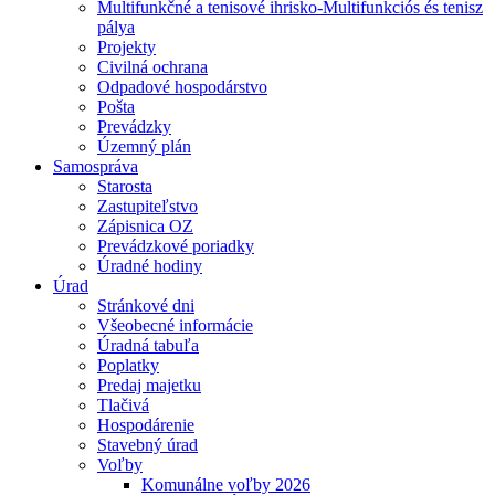
Multifunkčné a tenisové ihrisko-Multifunkciós és tenisz
pálya
Projekty
Civilná ochrana
Odpadové hospodárstvo
Pošta
Prevádzky
Územný plán
Samospráva
Starosta
Zastupiteľstvo
Zápisnica OZ
Prevádzkové poriadky
Úradné hodiny
Úrad
Stránkové dni
Všeobecné informácie
Úradná tabuľa
Poplatky
Predaj majetku
Tlačivá
Hospodárenie
Stavebný úrad
Voľby
Komunálne voľby 2026