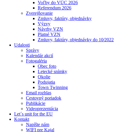
Voľby do VÚC 2026
Referendum 2026
Zverejňovanie
Zmluvy, faktúry, objednávky
Výzvy
Návrhy VZN
Platné VZN
Zmluvy, faktúry, objednávky do 10⁄2022
Udalosti
Správy
Kalendár akcií
Fotogaléria
Obec foto
Letecké snímky
Okolie
Podujatia
Town Twinning
Email rozhlas
Cestovný poriadok
Publikácie
Videoprezentácia
Let´s unit for the EU
Kontakt
Napíšte nám
WIFI pre Kajal