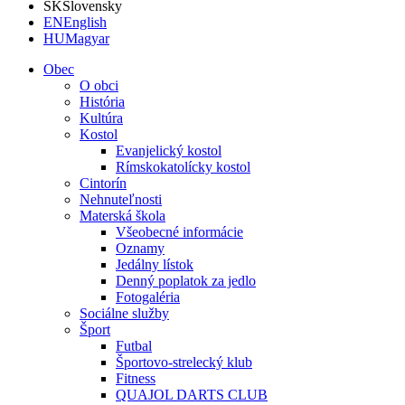
SK
Slovensky
EN
English
HU
Magyar
Obec
O obci
História
Kultúra
Kostol
Evanjelický kostol
Rímskokatolícky kostol
Cintorín
Nehnuteľnosti
Materská škola
Všeobecné informácie
Oznamy
Jedálny lístok
Denný poplatok za jedlo
Fotogaléria
Sociálne služby
Šport
Futbal
Športovo-strelecký klub
Fitness
QUAJOL DARTS CLUB