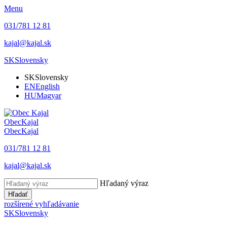
Menu
031/781 12 81
kajal@kajal.sk
SK
Slovensky
SK
Slovensky
EN
English
HU
Magyar
Obec
Kajal
Obec
Kajal
031/781 12 81
kajal@kajal.sk
Hľadaný výraz
Hľadať
rozšírené vyhľadávanie
SK
Slovensky