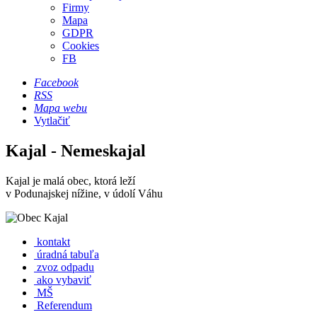
Firmy
Mapa
GDPR
Cookies
FB
Facebook
RSS
Mapa webu
Vytlačiť
Kajal - Nemeskajal
Kajal je malá obec, ktorá leží
v Podunajskej nížine, v údolí Váhu
kontakt
úradná tabuľa
zvoz odpadu
ako vybaviť
MŠ
Referendum