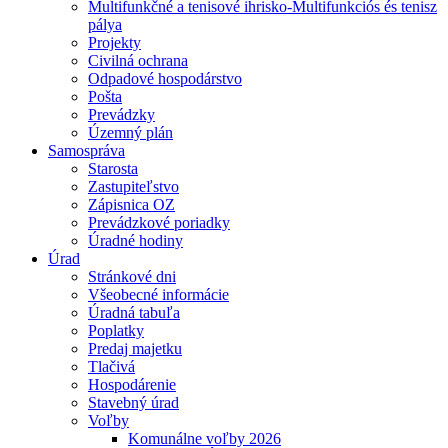
Multifunkčné a tenisové ihrisko-Multifunkciós és tenisz
pálya
Projekty
Civilná ochrana
Odpadové hospodárstvo
Pošta
Prevádzky
Územný plán
Samospráva
Starosta
Zastupiteľstvo
Zápisnica OZ
Prevádzkové poriadky
Úradné hodiny
Úrad
Stránkové dni
Všeobecné informácie
Úradná tabuľa
Poplatky
Predaj majetku
Tlačivá
Hospodárenie
Stavebný úrad
Voľby
Komunálne voľby 2026