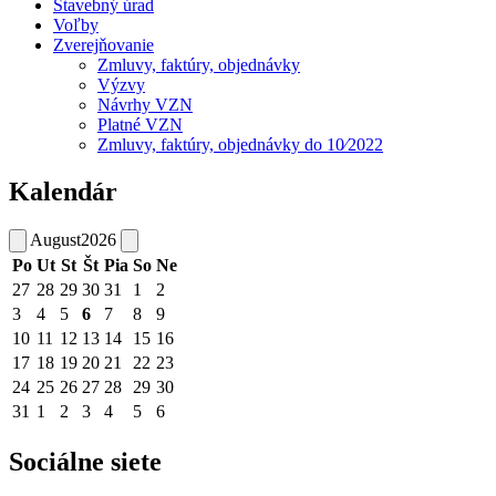
Stavebný úrad
Voľby
Zverejňovanie
Zmluvy, faktúry, objednávky
Výzvy
Návrhy VZN
Platné VZN
Zmluvy, faktúry, objednávky do 10⁄2022
Kalendár
August
2026
Po
Ut
St
Št
Pia
So
Ne
27
28
29
30
31
1
2
3
4
5
6
7
8
9
10
11
12
13
14
15
16
17
18
19
20
21
22
23
24
25
26
27
28
29
30
31
1
2
3
4
5
6
Sociálne siete