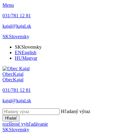
Menu
031/781 12 81
kajal@kajal.sk
SK
Slovensky
SK
Slovensky
EN
English
HU
Magyar
Obec
Kajal
Obec
Kajal
031/781 12 81
kajal@kajal.sk
Hľadaný výraz
Hľadať
rozšírené vyhľadávanie
SK
Slovensky