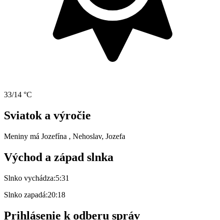
33/14 °C
Sviatok a výročie
Meniny má
Jozefína
, Nehoslav, Jozefa
Východ a západ slnka
Slnko vychádza:
5:31
Slnko zapadá:
20:18
Prihlásenie k odberu správ