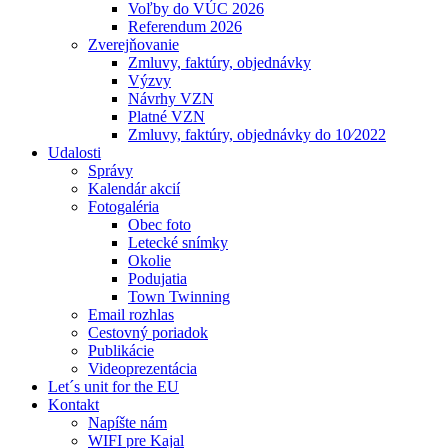
Voľby do VÚC 2026
Referendum 2026
Zverejňovanie
Zmluvy, faktúry, objednávky
Výzvy
Návrhy VZN
Platné VZN
Zmluvy, faktúry, objednávky do 10⁄2022
Udalosti
Správy
Kalendár akcií
Fotogaléria
Obec foto
Letecké snímky
Okolie
Podujatia
Town Twinning
Email rozhlas
Cestovný poriadok
Publikácie
Videoprezentácia
Let´s unit for the EU
Kontakt
Napíšte nám
WIFI pre Kajal