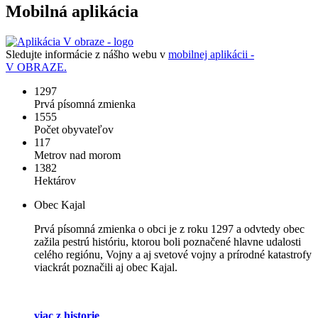
Mobilná aplikácia
Sledujte informácie z nášho webu v
mobilnej aplikácii -
V OBRAZE.
1297
Prvá písomná zmienka
1555
Počet obyvateľov
117
Metrov nad morom
1382
Hektárov
Obec Kajal
Prvá písomná zmienka o obci je z roku 1297 a odvtedy obec
zažila pestrú históriu, ktorou boli poznačené hlavne udalosti
celého regiónu, Vojny a aj svetové vojny a prírodné katastrofy
viackrát poznačili aj obec Kajal.
viac z historie