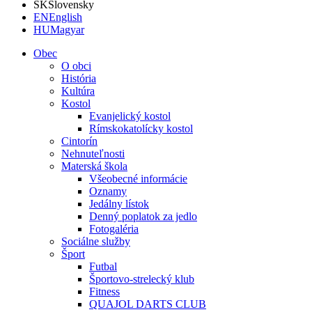
SK
Slovensky
EN
English
HU
Magyar
Obec
O obci
História
Kultúra
Kostol
Evanjelický kostol
Rímskokatolícky kostol
Cintorín
Nehnuteľnosti
Materská škola
Všeobecné informácie
Oznamy
Jedálny lístok
Denný poplatok za jedlo
Fotogaléria
Sociálne služby
Šport
Futbal
Športovo-strelecký klub
Fitness
QUAJOL DARTS CLUB