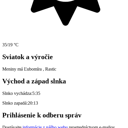
35/19 °C
Sviatok a výročie
Meniny má
Ľubomíra
, Rastic
Východ a západ slnka
Slnko vychádza:
5:35
Slnko zapadá:
20:13
Prihlásenie k odberu správ
Dostávajte
informácie z nášho webu
prostredníctvom e-mailov