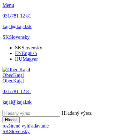
Menu
031/781 12 81
kajal@kajal.sk
SK
Slovensky
SK
Slovensky
EN
English
HU
Magyar
Obec
Kajal
Obec
Kajal
031/781 12 81
kajal@kajal.sk
Hľadaný výraz
Hľadať
rozšírené vyhľadávanie
SK
Slovensky