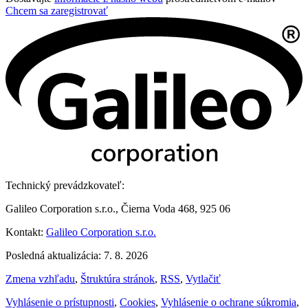
Chcem sa zaregistrovať
Technický prevádzkovateľ:
Galileo Corporation s.r.o., Čierna Voda 468, 925 06
Kontakt:
Galileo Corporation s.r.o.
Posledná aktualizácia: 7. 8. 2026
Zmena vzhľadu
,
Štruktúra stránok
,
RSS
,
Vytlačiť
Vyhlásenie o prístupnosti
,
Cookies
,
Vyhlásenie o ochrane súkromia
,