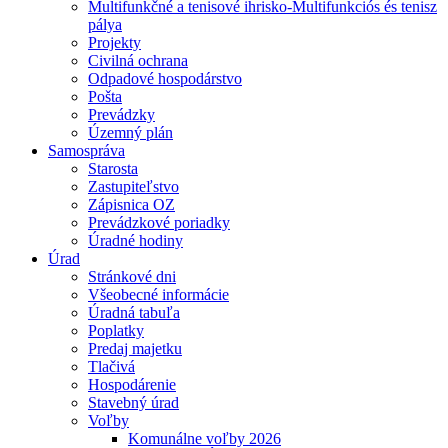
Multifunkčné a tenisové ihrisko-Multifunkciós és tenisz
pálya
Projekty
Civilná ochrana
Odpadové hospodárstvo
Pošta
Prevádzky
Územný plán
Samospráva
Starosta
Zastupiteľstvo
Zápisnica OZ
Prevádzkové poriadky
Úradné hodiny
Úrad
Stránkové dni
Všeobecné informácie
Úradná tabuľa
Poplatky
Predaj majetku
Tlačivá
Hospodárenie
Stavebný úrad
Voľby
Komunálne voľby 2026