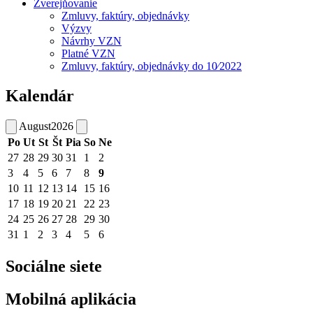
Zverejňovanie
Zmluvy, faktúry, objednávky
Výzvy
Návrhy VZN
Platné VZN
Zmluvy, faktúry, objednávky do 10⁄2022
Kalendár
August
2026
Po
Ut
St
Št
Pia
So
Ne
27
28
29
30
31
1
2
3
4
5
6
7
8
9
10
11
12
13
14
15
16
17
18
19
20
21
22
23
24
25
26
27
28
29
30
31
1
2
3
4
5
6
Sociálne siete
Mobilná aplikácia