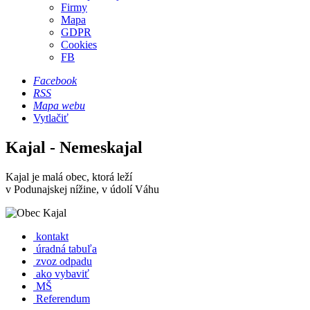
Firmy
Mapa
GDPR
Cookies
FB
Facebook
RSS
Mapa webu
Vytlačiť
Kajal - Nemeskajal
Kajal je malá obec, ktorá leží
v Podunajskej nížine, v údolí Váhu
kontakt
úradná tabuľa
zvoz odpadu
ako vybaviť
MŠ
Referendum