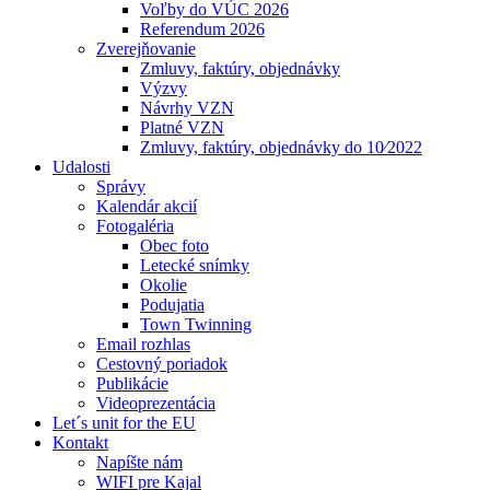
Voľby do VÚC 2026
Referendum 2026
Zverejňovanie
Zmluvy, faktúry, objednávky
Výzvy
Návrhy VZN
Platné VZN
Zmluvy, faktúry, objednávky do 10⁄2022
Udalosti
Správy
Kalendár akcií
Fotogaléria
Obec foto
Letecké snímky
Okolie
Podujatia
Town Twinning
Email rozhlas
Cestovný poriadok
Publikácie
Videoprezentácia
Let´s unit for the EU
Kontakt
Napíšte nám
WIFI pre Kajal