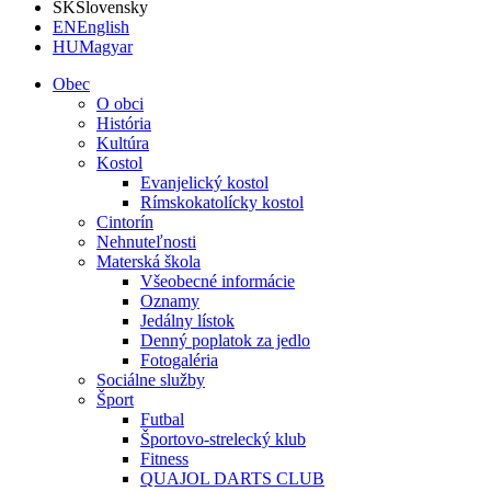
SK
Slovensky
EN
English
HU
Magyar
Obec
O obci
História
Kultúra
Kostol
Evanjelický kostol
Rímskokatolícky kostol
Cintorín
Nehnuteľnosti
Materská škola
Všeobecné informácie
Oznamy
Jedálny lístok
Denný poplatok za jedlo
Fotogaléria
Sociálne služby
Šport
Futbal
Športovo-strelecký klub
Fitness
QUAJOL DARTS CLUB