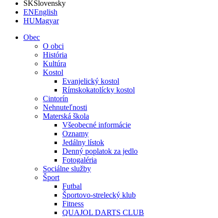
SK
Slovensky
EN
English
HU
Magyar
Obec
O obci
História
Kultúra
Kostol
Evanjelický kostol
Rímskokatolícky kostol
Cintorín
Nehnuteľnosti
Materská škola
Všeobecné informácie
Oznamy
Jedálny lístok
Denný poplatok za jedlo
Fotogaléria
Sociálne služby
Šport
Futbal
Športovo-strelecký klub
Fitness
QUAJOL DARTS CLUB