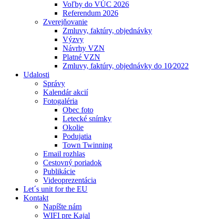
Voľby do VÚC 2026
Referendum 2026
Zverejňovanie
Zmluvy, faktúry, objednávky
Výzvy
Návrhy VZN
Platné VZN
Zmluvy, faktúry, objednávky do 10⁄2022
Udalosti
Správy
Kalendár akcií
Fotogaléria
Obec foto
Letecké snímky
Okolie
Podujatia
Town Twinning
Email rozhlas
Cestovný poriadok
Publikácie
Videoprezentácia
Let´s unit for the EU
Kontakt
Napíšte nám
WIFI pre Kajal