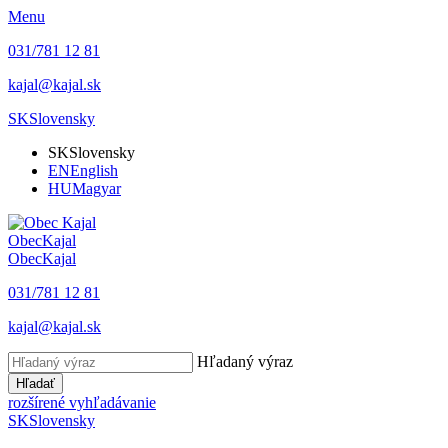
Menu
031/781 12 81
kajal@kajal.sk
SK
Slovensky
SK
Slovensky
EN
English
HU
Magyar
Obec
Kajal
Obec
Kajal
031/781 12 81
kajal@kajal.sk
Hľadaný výraz
Hľadať
rozšírené vyhľadávanie
SK
Slovensky