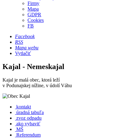
Firmy
Mapa
GDPR
Cookies
FB
Facebook
RSS
Mapa webu
Vytlačiť
Kajal - Nemeskajal
Kajal je malá obec, ktorá leží
v Podunajskej nížine, v údolí Váhu
kontakt
úradná tabuľa
zvoz odpadu
ako vybaviť
MŠ
Referendum