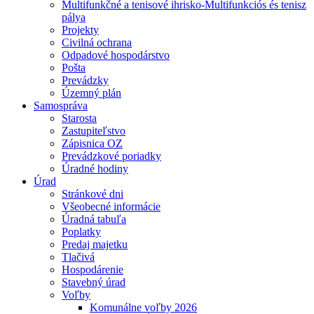
Multifunkčné a tenisové ihrisko-Multifunkciós és tenisz
pálya
Projekty
Civilná ochrana
Odpadové hospodárstvo
Pošta
Prevádzky
Územný plán
Samospráva
Starosta
Zastupiteľstvo
Zápisnica OZ
Prevádzkové poriadky
Úradné hodiny
Úrad
Stránkové dni
Všeobecné informácie
Úradná tabuľa
Poplatky
Predaj majetku
Tlačivá
Hospodárenie
Stavebný úrad
Voľby
Komunálne voľby 2026