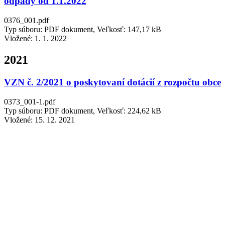
odpady od 1.1.2022
0376_001.pdf
Typ súboru: PDF dokument, Veľkosť: 147,17 kB
Vložené:
1. 1. 2022
2021
VZN č. 2/2021 o poskytovaní dotácií z rozpočtu obce
0373_001-1.pdf
Typ súboru: PDF dokument, Veľkosť: 224,62 kB
Vložené:
15. 12. 2021
VZN č. 3/2021 O pravidlách predaja v obchode a
času prevádzky služieb
0374_001.pdf
Typ súboru: PDF dokument, Veľkosť: 145,73 kB
Vložené:
15. 12. 2021
Interná smernica-nájomné byty