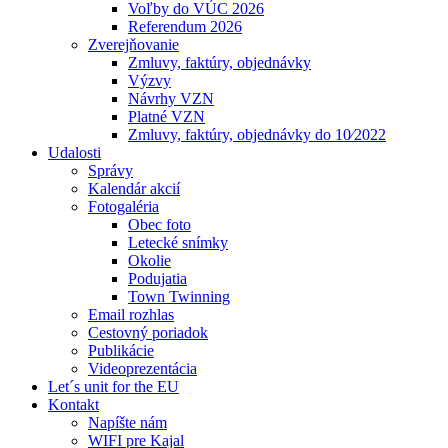
Voľby do VÚC 2026
Referendum 2026
Zverejňovanie
Zmluvy, faktúry, objednávky
Výzvy
Návrhy VZN
Platné VZN
Zmluvy, faktúry, objednávky do 10⁄2022
Udalosti
Správy
Kalendár akcií
Fotogaléria
Obec foto
Letecké snímky
Okolie
Podujatia
Town Twinning
Email rozhlas
Cestovný poriadok
Publikácie
Videoprezentácia
Let´s unit for the EU
Kontakt
Napíšte nám
WIFI pre Kajal