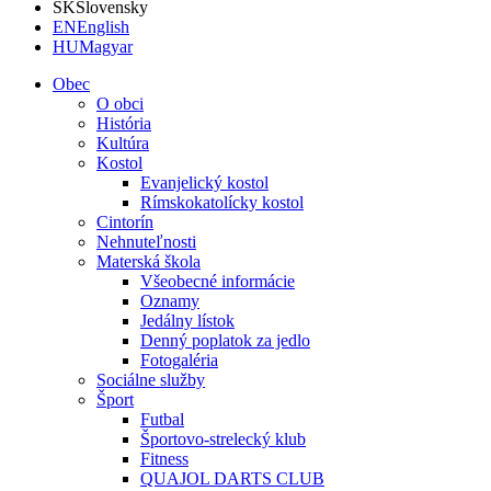
SK
Slovensky
EN
English
HU
Magyar
Obec
O obci
História
Kultúra
Kostol
Evanjelický kostol
Rímskokatolícky kostol
Cintorín
Nehnuteľnosti
Materská škola
Všeobecné informácie
Oznamy
Jedálny lístok
Denný poplatok za jedlo
Fotogaléria
Sociálne služby
Šport
Futbal
Športovo-strelecký klub
Fitness
QUAJOL DARTS CLUB