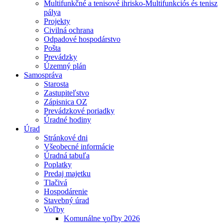
Multifunkčné a tenisové ihrisko-Multifunkciós és tenisz
pálya
Projekty
Civilná ochrana
Odpadové hospodárstvo
Pošta
Prevádzky
Územný plán
Samospráva
Starosta
Zastupiteľstvo
Zápisnica OZ
Prevádzkové poriadky
Úradné hodiny
Úrad
Stránkové dni
Všeobecné informácie
Úradná tabuľa
Poplatky
Predaj majetku
Tlačivá
Hospodárenie
Stavebný úrad
Voľby
Komunálne voľby 2026