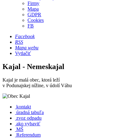
Firmy
Mapa
GDPR
Cookies
FB
Facebook
RSS
Mapa webu
Vytlačiť
Kajal - Nemeskajal
Kajal je malá obec, ktorá leží
v Podunajskej nížine, v údolí Váhu
kontakt
úradná tabuľa
zvoz odpadu
ako vybaviť
MŠ
Referendum