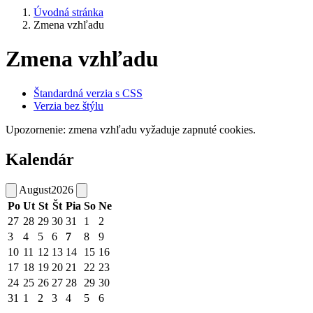
Úvodná stránka
Zmena vzhľadu
Zmena vzhľadu
Štandardná verzia s CSS
Verzia bez štýlu
Upozornenie: zmena vzhľadu vyžaduje zapnuté cookies.
Kalendár
August
2026
Po
Ut
St
Št
Pia
So
Ne
27
28
29
30
31
1
2
3
4
5
6
7
8
9
10
11
12
13
14
15
16
17
18
19
20
21
22
23
24
25
26
27
28
29
30
31
1
2
3
4
5
6