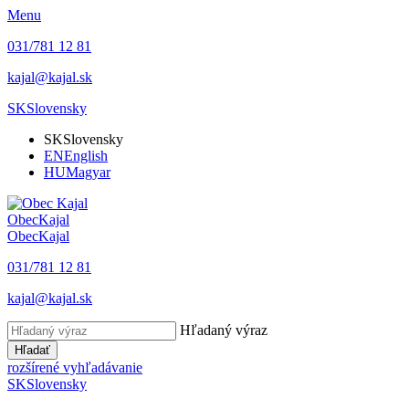
Menu
031/781 12 81
kajal@kajal.sk
SK
Slovensky
SK
Slovensky
EN
English
HU
Magyar
Obec
Kajal
Obec
Kajal
031/781 12 81
kajal@kajal.sk
Hľadaný výraz
Hľadať
rozšírené vyhľadávanie
SK
Slovensky