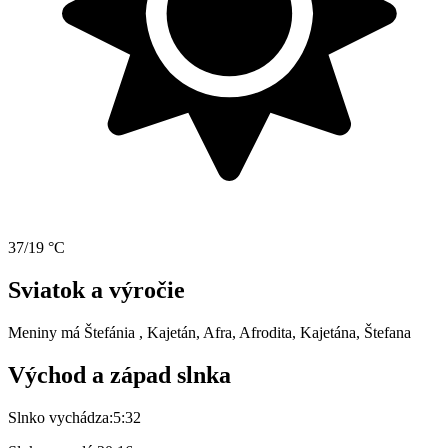
37/19 °C
Sviatok a výročie
Meniny má
Štefánia
, Kajetán, Afra, Afrodita, Kajetána, Štefana
Východ a západ slnka
Slnko vychádza:
5:32